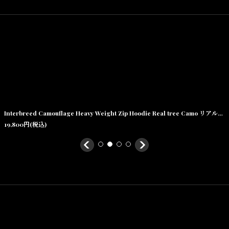
Size(サイズ)／
Free Size
素材/
アクリル80% ウール20%
Interbreed Camouflage Heavy Weight Zip Hoodie Real tree Camo リアルツリー カモ 迷彩 ヘビーウェイト ジップ スゥエット フーディー
19,800
円
(税込)
p やスナップバック、New Era 59Fifty等の型に関しましては配送中の型
宅配便のみの配送となります。
送料無料サービス（3980円以上購入で送料無料）が適用外となりますが
を最優先としておりますので、御理解御了承頂きます様宜しくお願い申し
Capは全国送料一律600円（10000円 以上購入で送料無料）とさせ