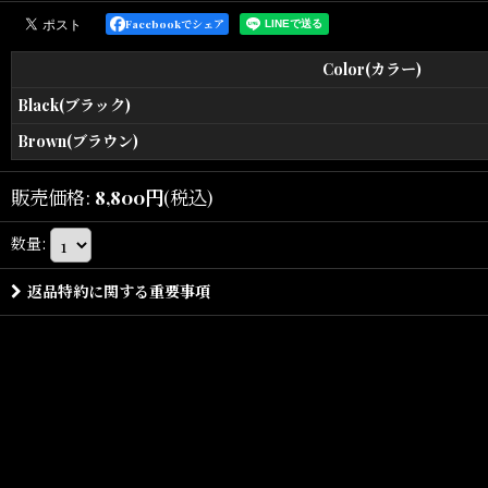
Facebookでシェア
ウール混素材を使用した6パネルSnapback Cap。
Color(カラー)
ホームセンターのユニフォームをコンセプトにデザインされた、INTE
Black(ブラック)
Brown(ブラウン)
フロントには”Work”をテーマにサンプリングしたロゴ刺繍を配置。
さらに、後部アイレット上にはナットの刺繍を落とし込み、細部まで
販売価格
:
8,800
円
(税込)
クラシカルな6パネルシルエットに加え、程よい深さとフィット感に
数量
:
刺繍のクオリティにも拘り、シンプルながら存在感ある仕上がりとな
返品特約に関する重要事項
デニムやワークパンツ、カーゴスタイルとも相性が良く、スタイリン
沖縄・宜野湾のセレクトショップSHELLTERが提案する、INTER