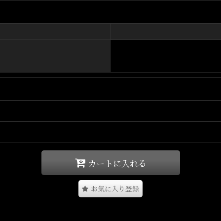
RBREEDらしい遊び心溢れるキャップです。
世界観を表現しています。
よってストリートからワークスタイルまで幅広く対応。
っています。
グのアクセントとして活躍。
カートに入れる
BREEDらしいサンプリングセンスが光るスナップバックキャップです。
お気に入り登録