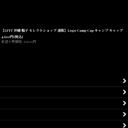
【LFYT 沖縄 帽子 セレクトショップ 通販】Logo Camp Cap キャンプ キャップ
4,620
円
(税込)
希望小売価格
:
6,600
円