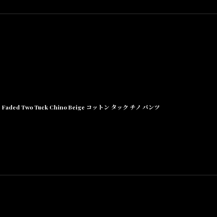
Faded Two Tuck Chino Beige コットン タック チノ パンツ
崩れ防止を配慮し、
、
上げます。
て頂きます。