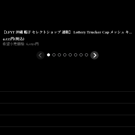
【LFYT 沖縄 帽子 セレクトショップ 通販】 Lottery Trucker Cap メッシュ キャップ トラッカーキャップ
4,235
円
(税込)
希望小売価格
:
6,050
円