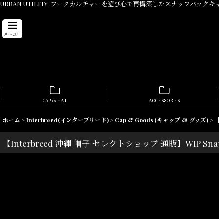
URBAN UTILITY. ワークカルチャーを遊び心で再構築したスナップバックキ
メニュー
CAP & HAT
ACCESSORIES
ホーム
>
Interbreed(インターブリード)
>
Cap & Goods (キャップ & グッズ)
>
【
【Interbreed 沖縄 帽子 セレクトショップ 通販】WIP Sn