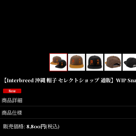
【Interbreed 沖縄 帽子 セレクトショップ 通販】WIP Sn
商品詳細
商品仕様
URBAN UTILITY.
販売価格
:
8,800
円
(税込)
Interbreed
（インターブリード）