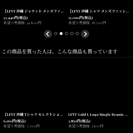
【LFYT 沖縄 ジャケット メンズファッション 通販】Heritage Melton Emblem Jacket Black スタジャン スナップ モノグラムLFロゴ チェーンステッチ メルトン
【LFYT 沖縄 シャツ メンズファッション 通販】Classic Corduroy L/S Shirt BRN 長袖 コーデュロイ Lafayette
33,440
円
(税込)
13,090
円
(税込)
希望小売価格
:
41,800
円
希望小売価格
:
18,700
円
Size(サイズ)／
One Size(高さ:10cm~)
この商品を買った人は、こんな商品も買っています
素材/
ナイロン
100％
【LFYT 沖縄 Tシャツ セレクトショップ 通販】Auto Emblem Tee エンブレム 半袖 グラフィック Lafayette
LFYT Gold L Logo Single Beanie ビーニー ニットキャップ Lafayette ラファイエット
6,160
円
(税込)
3,850
円
(税込)
希望小売価格
:
7,700
円
希望小売価格
:
5,500
円