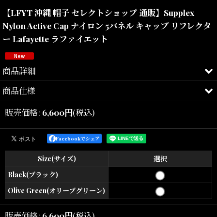
【LFYT 沖縄 帽子 セレクトショップ 通販】Supplex
Nylon Active Cap ナイロン 5パネル キャップ リフレクタ
ー Lafayette ラファイエット
商品詳細
商品仕様
CITY RUNNER.
LFYT by Lafayette
販売価格
:
6,600
円
(税込)
（エルエフワイティー / ラファイエット）
高機能SUPPLEXナイロンを採用した
Facebookでシェア
5パネル仕様のアクティブキャップ。
Size(サイズ)
選択
ランニングキャップをベースにしながらも、
都市生活に溶け込むシャープなシルエットへと再構築。
Black(ブラック)
Olive Green(オリーブグリーン)
低めに設計されたクラウンと、
やや長めのツバによる独特なフォルムが、
スポーティーで洗練された印象を演出。
販売価格
:
6,600
円
(税込)