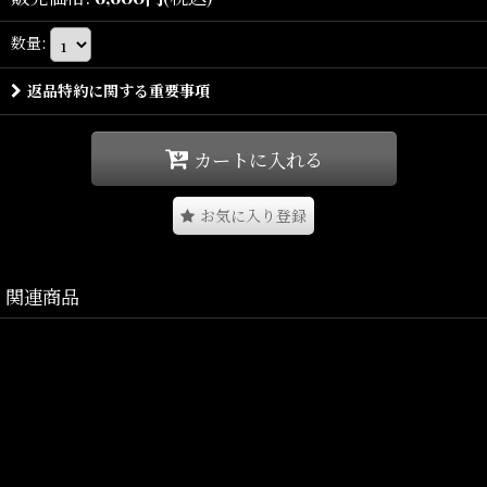
フロントにはLFYTロゴの
数量
:
リフレクタープリントを配置。
返品特約に関する重要事項
切り替え部分には
リフレクターパイピングを施し、
視認性とデザイン性を両立。
カートに入れる
軽量性・通気性・機能性を兼ね備えた、
アクティブシーンからタウンユースまで対応する一本。
お気に入り登録
関連商品
（SUPPLEXナイロン）
ミリタリー由来の機能性を現代的に進化させた高機能素材。
軽量でソフトな風合いを持ちながら、
高い耐久性と速乾性を備え、アウトドアやスポーツ、日常使いまで
幅広く活躍する。