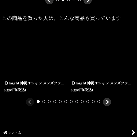
日常使いはもちろん、
壁掛けやインテリアとしても映える存在感が魅力です。
この商品を買った人は、こんな商品も買っています
沖縄・宜野湾のセレクトショップSHELLTERが提案する、
アート・伝統・ストリートカルチャーを横断する、
Haightらしいスペシャルコラボレーションアイテム
です。
【Haight 沖縄 Tシャツ メンズファッション 通販】× BAKIBAKI Border Tee アーティスト コラボ ボーダー Brown
【Haight 沖縄 Tシャツ メンズファッション 通販】× BAKIBAKI Border Tee Grey アーティスト コラボ ボーダー
9,350
円
(税込)
9,350
円
(税込)
Size(サイズ)／
Free Size(W:90cm,H:36cm)
ホーム