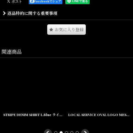
Facebookでシェア
大阪十三を拠点に活動するアーティスト
「BAKIBAKI」とのコラボレーションによる
返品特約に関する重要事項
特製てぬぐいが登場。
お気に入り登録
氏のシグネチャーである
“BAKI柄”を全面に大胆に配置し、
アートピースのような存在感を持たせた特別な一枚です。
関連商品
染色には、
日本古来の伝統技法である
「注染（ちゅうせん）」を採用。
職人による手仕事ならではの
深みある色合いや、
独特なにじみの表情によって、
一点ごとに異なる風合いを楽しめる仕上がりとなっています。
STRIPE DENIM SHIRT L.Blue ライトオンス デニム ストライプ シャツ
LOCAL SERVICE OVAL LOGO MESH CAP ツートン メッシュ キャップ
グラフィカルなBAKI柄と、
日本文化を感じさせる伝統技法が融合した、
カルチャー性の高いプロダクト。