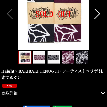
Haight × BAKIBAKI TENUGUI / アーティストコラボ 注
染てぬぐい
商品詳細
Haight（ヘイト）より、