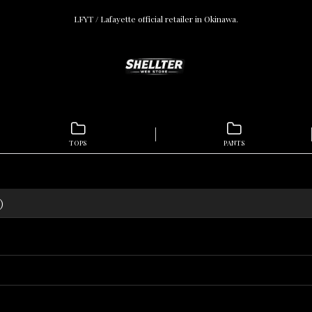
LFYT / Lafayette official retailer in Okinawa.
TOPS
PANTS
"）