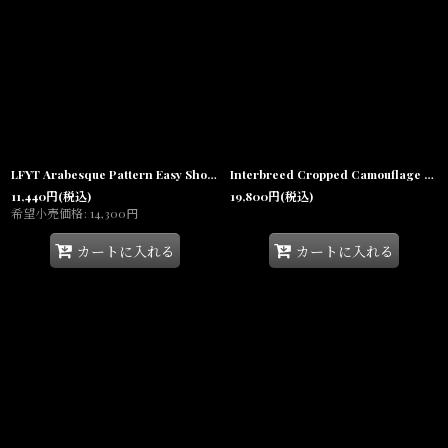
LFYT Arabesque Pattern Easy Shorts イージーショーツ ハーフパンツ
Interbreed Cropped Camouflage Shorts Desert Camo カモフラージュ カーゴ ショーツ 8分丈 パンツ
11,440
円
(税込)
19,800
円
(税込)
希望小売価格
:
14,300
円
カートに入れる
カートに入れる