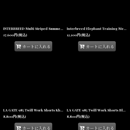
INTERBREED Multi Striped Summer Shorts Natural インターブリード マルチ ストライプ サマー ショーツ ショートパンツ ハーフパンツ コットン リゾート 沖縄 ストリートファッション
Interbreed Elephant Training Mesh Shorts トレーニング メッシュ ショーツ バスケジャージ ハーフパンツ
17,600
円
(税込)
12,100
円
(税込)
カートに入れる
カートに入れる
LA GATE 985 Twill Work Shorts Khaki ワーク ショーツ ハーフパンツ
LA GATE 985 Twill Work Shorts Black ワーク ショーツ ハーフパンツ
8,800
円
(税込)
8,800
円
(税込)
カートに入れる
カートに入れる