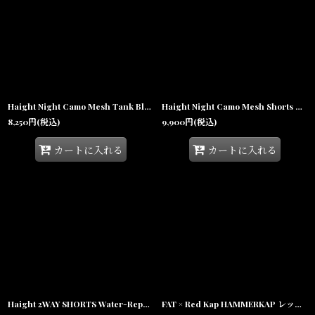
Haight Night Camo Mesh Tank Black ナイトカモ メッシュ タンクトップ ブラック 【沖縄 メンズファッション 通販】
Haight Night Camo Mesh Shorts Black ナイトカモ メッシュショーツ ブラック
8,250
円
(税込)
9,900
円
(税込)
カートに入れる
カートに入れる
Haight 2WAY SHORTS Water-Repellent Swim Shorts Black 水陸両用 ショーツ スイムショーツ ブラック
FAT × Red Kap HAMMERKAP レッドキャップ ストライプ ペインターハーフパンツ コラボ 沖縄 ショートパンツ 沖縄 メンズ服