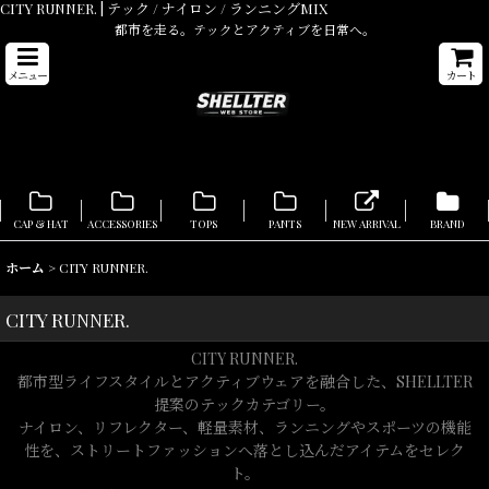
CITY RUNNER. | テック / ナイロン / ランニングMIX
都市を走る。テックとアクティブを日常へ。
メニュー
カート
CAP & HAT
ACCESSORIES
TOPS
PANTS
NEW ARRIVAL
BRAND
ホーム
>
CITY RUNNER.
CITY RUNNER.
CITY RUNNER.
都市型ライフスタイルとアクティブウェアを融合した、SHELLTER
提案のテックカテゴリー。
ナイロン、リフレクター、軽量素材、ランニングやスポーツの機能
性を、ストリートファッションへ落とし込んだアイテムをセレク
ト。