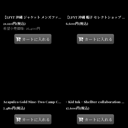
【LFYT 沖縄 ジャケット メンズファッション 通販】Colorblock Windbreaker ウィンドブレーカー ナイロン
【LFYT 沖縄 帽子 セレクトショップ 通販】Supplex Nylon Active Cap ナイロン 5パネル キャップ リフレクター Lafayette ラファイエット
21,120
円
(税込)
6,600
円
(税込)
希望小売価格
:
26,400
円
カートに入れる
カートに入れる
Acapulco Gold Nine-Two Camp Cap Black ロゴ キャンプ キャップ
× Kid Ink × Shellter collaboration Woodland Viponly Hat Viponly カスタメイド キッドインク シェルター カモ ハット 帽子
7,480
円
(税込)
17,600
円
(税込)
カートに入れる
カートに入れる