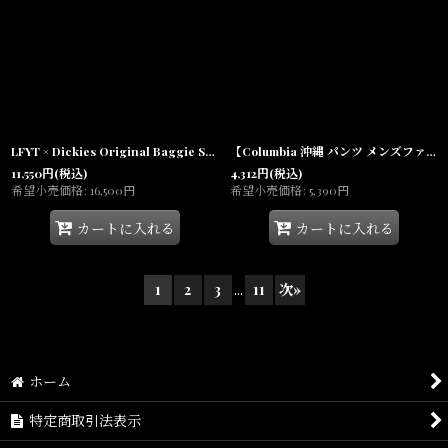
LFYT × Dickies Original Baggie Shorts BLK ディッキーズ バギー ハーフパンツ LFYT Lafayette
【Columbia 沖縄 パンツ メンズファッション 通販】Backcast TM III Water Short ショーツ Utility Fishing PFG Fossil Beige
11,550
円
(税込)
4,312
円
(税込)
希望小売価格
:
16,500
円
希望小売価格
:
5,390
円
カートに入れる
カートに入れる
1
2
3
...
11
次
»
ホーム
特定商取引法表示