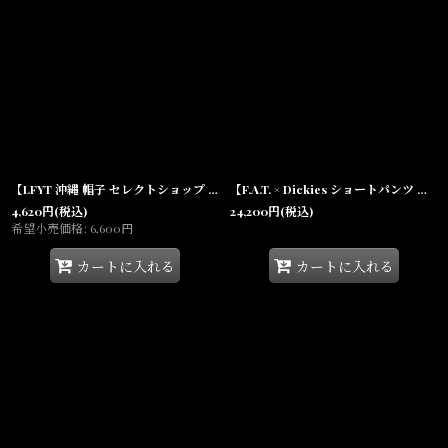
【LFYT 沖縄 帽子 セレクトショップ 通販】Logo Camp Cap キャンプ キャップ
【F.A.T. × Dickies ショートパンツ メンズファッション 通販 沖縄】Shorties Wide Work Shorts Black ディッキーズ コラボ ワイド ワークショーツ ブラック
4,620
円
(税込)
24,200
円
(税込)
希望小売価格
:
6,600
円
カートに入れる
カートに入れる