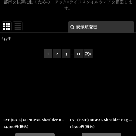
都市を快適に動くための、テック×ライフスタイルウェアを提案しま
す。
表示順変更
閉じる
647
件
表示数
:
1
2
3
...
11
次
»
在庫あり
並び順
:
絞り込む
FAT (F.A.T.) SLINGPAK Shoulder Bag Black クロスボディー バッグ ブラック カバン 沖縄 メンズファッション
FAT (F.A.T.) RIGPAK Shoulder Bag Black クロスボディー バッグ ブラック カバン 沖縄 メンズファッション
14,300
円
(税込)
16,500
円
(税込)