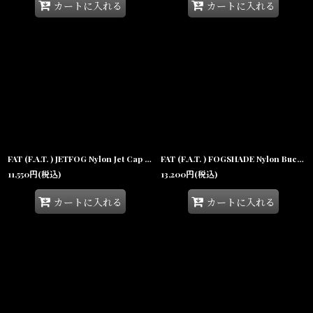
カートに入れる
カートに入れる
FAT (F.A.T. ) JETFOG Nylon Jet Cap Beige フォグ ジェットキャップ ベージュ カモフラージュ ナイロンキャップ 帽子 沖縄
FAT (F.A.T. ) FOGSHADE Nylon Bucket Hat Black ナイロン バケットハット ブラック ハット キャップ 帽子 沖縄
11,550
円
(税込)
13,200
円
(税込)
カートに入れる
カートに入れる