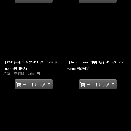
【FAT 沖縄 シャツ セレクトショップ 通販】F.A.T. GRANDEX Nylon S/S Shirts ナイロン半袖 メンズ Orange
【Interbreed 沖縄 帽子 セレクトショップ 通販】 Urban Fit Longbill Cap Black ロングビル キャップ
10,560
円
(税込)
7,700
円
(税込)
希望小売価格
:
17,600
円
カートに入れる
カートに入れる