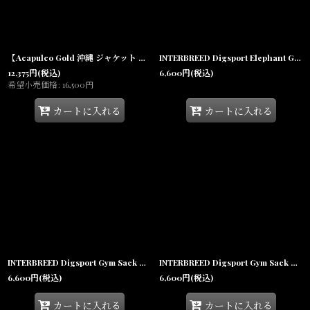
【Acapulco Gold 沖縄 ジャケット セレクトショップ】 Knight Logo Nylon Coach Jacket Black/Gold ナイロン コーチジャケット ブラック メンズ
INTERBREED Digsport Elephant Gym Sack メッシュ ジムサック ナップサック エレファント バッグ
12,375
円
(税込)
6,600
円
(税込)
希望小売価格
:
16,500
円
カートに入れる
カートに入れる
INTERBREED Digsport Gym Sack Tiger Camo メッシュ ジムサック ナップサック カモフラージュ バッグ
INTERBREED Digsport Gym Sack Woodland Camo メッシュ ジムサック ナップサック カモフラージュ バッグ
6,600
円
(税込)
6,600
円
(税込)
カートに入れる
カートに入れる