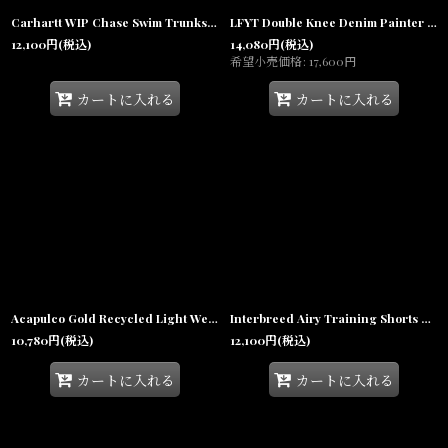
Carhartt WIP Chase Swim Trunks Black Gold チェイス スイムトランクス 水陸両用 ショートパンツ
LFYT Double Knee Denim Painter Shorts ダブルニー デニム ペインター ショーツ ハーフパンツ LFYT Lafayette
12,100
円
(税込)
14,080
円
(税込)
希望小売価格
:
17,600
円
カートに入れる
カートに入れる
Acapulco Gold Recycled Light Weight Nylon Shorts Black テック リサイクル ナイロン ショーツ メンズ
Interbreed Airy Training Shorts Blackwatch メッシュ ショーツ バスケ ジャージ
10,780
円
(税込)
12,100
円
(税込)
カートに入れる
カートに入れる