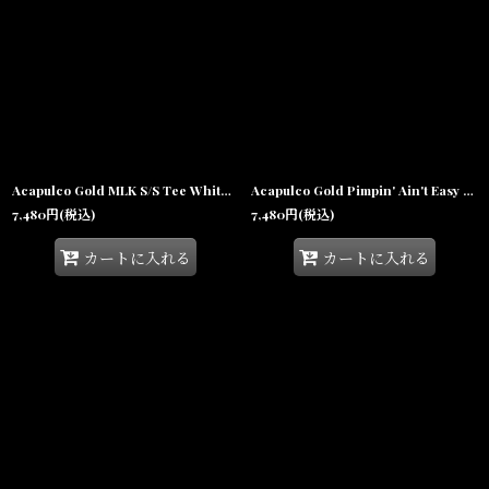
Acapulco Gold MLK S/S Tee White アカプルコゴールド キング牧師 半袖 Tシャツ グラフィック 沖縄 ストリートファッション
Acapulco Gold Pimpin' Ain't Easy S/S Tee White アカプルコゴールド ピンプ 半袖 Tシャツ バラ グラフィック 沖縄 ストリートファッション
7,480
円
(税込)
7,480
円
(税込)
カートに入れる
カートに入れる