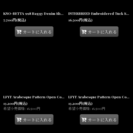
KNO-BETTA 998 Baggy Denim Shorts Dark Blue デニム ショーツ ハーフパンツ
INTERBREED Embroidered Tuck Shorts タック ショーツ ネイビー 刺繍 ハーフパンツ
7,700
円
(税込)
16,500
円
(税込)
カートに入れる
カートに入れる
LFYT Arabesque Pattern Open Collar Shirt Navy 半袖 開襟シャツ
LFYT Arabesque Pattern Open Collar Shirt 半袖 開襟シャツ
13,200
円
(税込)
13,200
円
(税込)
希望小売価格
:
16,500
円
希望小売価格
:
16,500
円
カートに入れる
カートに入れる