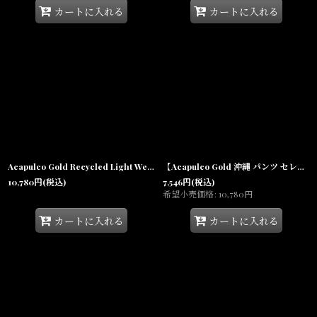
カートに入れる
カートに入れる
Acapulco Gold Recycled Light Weight Nylon Shorts Lime Green リサイクル ナイロン ショーツ メンズ
【Acapulco Gold 沖縄 パンツ セレクトショップ】 Tech Mesh Shorts テック メッシュ ショートパンツ メンズ
10,780
円
(税込)
7,546
円
(税込)
希望小売価格
:
10,780
円
カートに入れる
カートに入れる