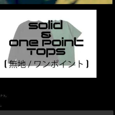
クト。
開。