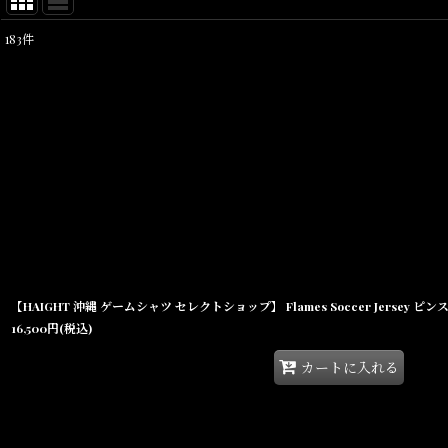
183
件
表示数
:
在庫あり
並び順
:
16,500
円
(税込)
カートに入れる