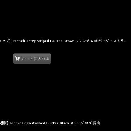
【Interbreed 沖縄 Tシャツ セレクトショップ】French Terry Striped L/S Tee Brown フレンチ ロゴ ボーダー ストライプ 長袖
カートに入れる
Sleeve Logo Washed L/S Tee Black スリーブ ロゴ 長袖