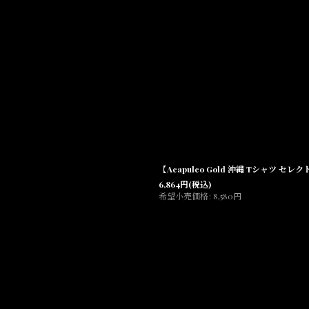
【Acapulco Gold 沖縄 Tシャツ セレクトシ
6,864
円
(税込)
希望小売価格
:
8,580
円