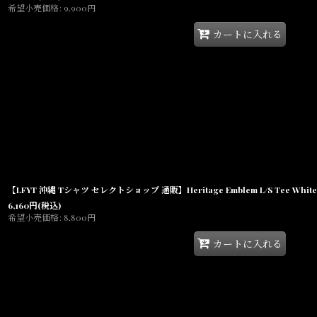
希望小売価格
:
9,900
円
カートに入れる
【LFYT 沖縄 Tシャツ セレクトショップ 通販】Heritage Emblem L/S Tee Whi
6,160
円
(税込)
希望小売価格
:
8,800
円
カートに入れる