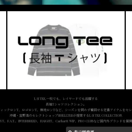
L/S TEE.一枚でも、レイヤードでも活躍する
長袖Tシャツコレクション。
フィックロンT、ロゴロンT、無地ロンTなど、シーズンを問わず着回せる定番アイテムをセレ
沖縄・宜野湾のセレクトショップSHELLTERが提案するL/S TEE COLLECTION.
FYT、F.A.T.、INTERBREED、HAIGHT、Carhartt WIP、PRO CLUBなど国内外ブランドを展