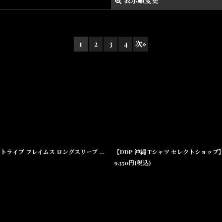
表示順変更
1
2
3
4
次
»
絞り込む
【HAIGHT 沖縄 ゲームシャツ セレクトショップ】 Flames Soccer Jersey ピンストライプ フレイムス ロングスリーブ サッカージャージ
【DDP 沖縄 Tシャツ セレクトショップ】× To
9,350
円
(税込)