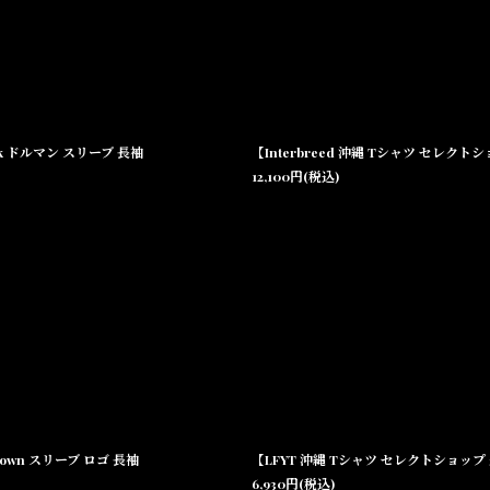
lack ドルマン スリーブ 長袖
12,100
円
(税込)
Brown スリーブ ロゴ 長袖
【LFYT 沖縄 Tシャツ セレクトショップ 通販】
6,930
円
(税込)