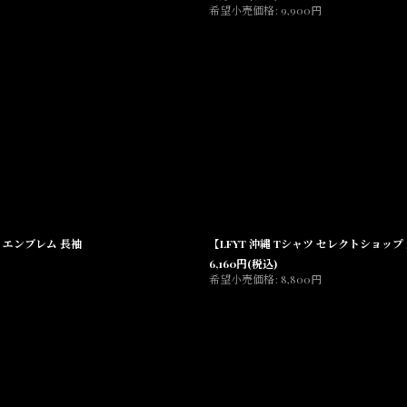
希望小売価格
:
9,900
円
te エンブレム 長袖
【LFYT 沖縄 Tシャツ セレクトショップ 通販】
6,160
円
(税込)
希望小売価格
:
8,800
円