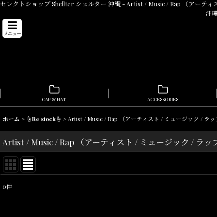
セレクトショップ Shellter シェルター 沖縄 - Artist / Music / Rap 
沖縄
メニュー
CAP & HAT
ACCESSORIES
ホーム
>
☝Re stock☝
>
Artist / Music / Rap （アーティスト / ミュージック / ラ
Artist / Music / Rap （アーティスト / ミュージック / ラ
0
件
表示数
:
在庫あり