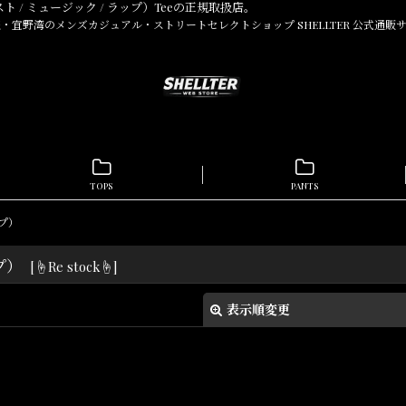
（アーティスト / ミュージック / ラップ）Teeの正規取扱店。
・宜野湾のメンズカジュアル・ストリートセレクトショップ SHELLTER 公式通販
TOPS
PANTS
ップ）
ップ）
[
☝Re stock☝
]
表示順変更