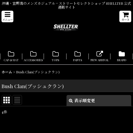
沖縄・宜野湾のメンズカジュアル・ストリートセレクトショップ SHELLTER 公式
通販サイト
メニュー
カート
CAP & HAT
ACCESSORIES
TOPS
PANTS
NEW ARRIVAL
BRAND
ホーム
>
Bush Clan(ブッシュクラン)
Bush Clan(ブッシュクラン)
表示順変更
閉じる
4
件
表示数
:
在庫あり