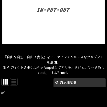
『自由な発想、自由は表現』をテーマにジャンルレスなプロダクト
を展開。
生きて行く中で様々な所からinputしてきたモノをジュエリーを通し
てoutputするBrand。
表示順変更
閉じる
0
件
表示数
: