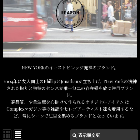
NEW YORKのイーストビレッジ発祥のブランド。
2004年に友人同士のPhillipとJonathanが立ち上げ、New Yorkの洗練
された拘りと独特のセンスが唯一無二の存在感を放つ注目ブラン
ド。
高品質、少量生産を心掛けて作られるオリジナルアイテム は
Complexマガジン等の雑誌やセレブアーティスト達も着用するな
ど、常にシーンで注目を集めるブランドとなっています。
表示順変更
閉じる