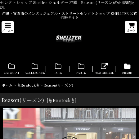
セレクトショップ Shellter シェルター 沖縄 - Reason (リーズン)の正規取扱
店。
沖縄・宜野湾のメンズカジュアル・ストリートセレクトショップ SHELLTER 公式
通販サイト
メニュー
カート
CAP & HAT
ACCESSORIES
TOPS
PANTS
NEW ARRIVAL
BRAND
ホーム
>
☝Re stock☝
>
Reason(リーズン)
Reason(リーズン)
[
☝Re stock☝
]