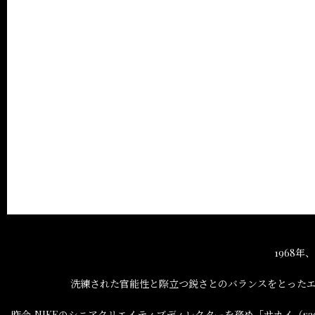
1968
洗練された官能性と際立つ鋭さとのバランスをとった
昨今,NIKEのシニアクリエイティブディレクターを務め「サカイ（sac