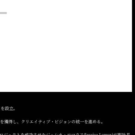
」を設立。
を獲得し、クリエイティブ・ビジョンの統一を進める。
クトを成功させたジェシカ・ロマクス(Jessica Lomax)が副社長