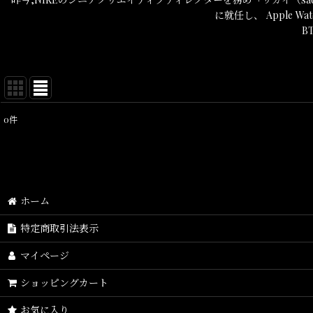
に就任し、 Apple W
B
0
件
表示数
:
在庫あり
並び順
:
ホーム
特定商取引法表示
マイページ
ショッピングカート
お気に入り