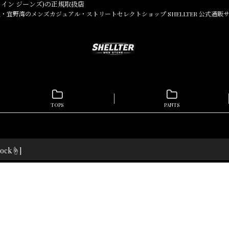
ルバンクライン ジーンズ)の正規取扱店
・宜野湾のメンズカジュアル・ストリートセレクトショップ SHELLTER 公式通販
TOPS
PANTS
tock☝
]