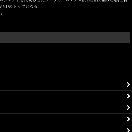
an)がMDのトップとなる。
名。
閉じる