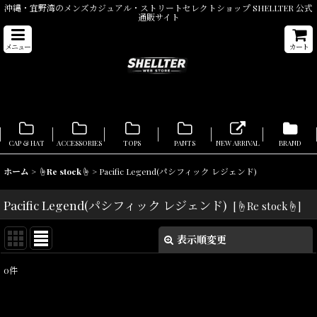
沖縄・宜野湾のメンズカジュアル・ストリートセレクトショップ SHELLTER 公式
通販サイト
メニュー
カート
CAP & HAT
ACCESSORIES
TOPS
PANTS
NEW ARRIVAL
BRAND
ホーム
>
☝Re stock☝
>
Pacific Legend(パシフィック レジェンド)
Pacific Legend(パシフィック レジェンド)
[
☝Re stock☝
]
表示順変更
閉じる
0
件
表示数
:
在庫あり