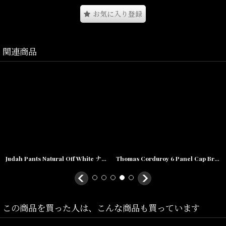
やUSAのラーダーが所属する。
お気に入り登録
そんなButter Goods(バターグッズ)から！
関連商品
シンプルなデザインながら機能性やポイントを押さえたワークパン
ツとなります。
ウエストストラップが付属し、ウエストの調節も可能でイージーに
履きこなす事の出来る仕様。
同デザインのプルオーバーS/Sワークシャツとのセットでの使用もお
勧めとなっております。
無くなり次第終了となりますので是非この機会に♪
Size(サイズ)/
Judah Pants Natural Off White ナチュラル オフ ホワイト Easy イージー パンツ
Thomas Corduroy 6 Panel Cap Brown コーデュロイ キャップ
W30(ウエスト:~84cm,股上:34cm,股下:72cm,腿周:32cm,裾幅:22cm)
W32(ウエスト:~90cm,股上:35cm,股下:72cm,腿周:33cm,裾幅:22cm)
W34(ウエスト:~94cm,股上:36cm,股下:73cm,腿周:34cm,裾幅:23cm)
この商品を買った人は、こんな商品も買っています
素材/Cotton