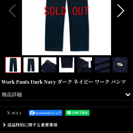
Work Pants Dark Navy ダーク ネイビー ワーク パンツ
商品詳細
2008年、スケートショップのマネージャーだった、ガース・マリア
ーノとフィルマーのマット・エバンスが立ち上げたオーストラリア
Facebookでシェア
発アパレルブランドとして注目を集めるバターグッズ。
返品特約に関する重要事項
独自の世界観でNYのLABORなどコアなお店のみで展開中。
ライダーには日本でも有名なベン・ゴアをはじめ、オーストラリア