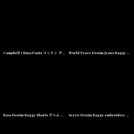
並び順
:
絞り込む
Campbell Chino Pants コットン タック チノ パンツ
World Peace Denim Jeans Baggy Pants ワールド ピース バギー デニム
Bass Denim Baggy Shorts デニム バギー ショーツ ハーフ パンツ
Screw Denim Baggy embroidery Pants スクリュー デニム 刺繍 バギー パンツ Light Blue