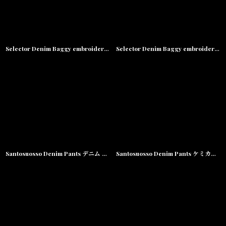
Selector Denim Baggy embroidery Pants セレクター デニム 刺繍 バギー パンツ Washed Indigo
Selector Denim Baggy embroidery Pants セレクター デニム 刺繍 バギー パンツ Light Blue
Santosuosso Denim Pants デニム ワーク パンツ Washed Black
Santosuosso Denim Pants ケミカル デニム ワーク パンツ Acid Wash