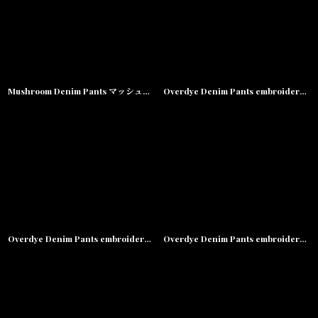
Mushroom Denim Pants マッシュルーム デニム 刺繍 ルーズフィット パンツ Washed Indigo
Overdye Denim Pants embroidery Pants セレクター カラー デニム 刺繍 バギー ペインター パンツ Washed Clay
Overdye Denim Pants embroidery Pants セレクター カラー デニム 刺繍 バギー ペインター パンツ Dusk Blue
Overdye Denim Pants embroidery Pants セレクター カラー デニム 刺繍 バギー ペインター パンツ Ivy Green