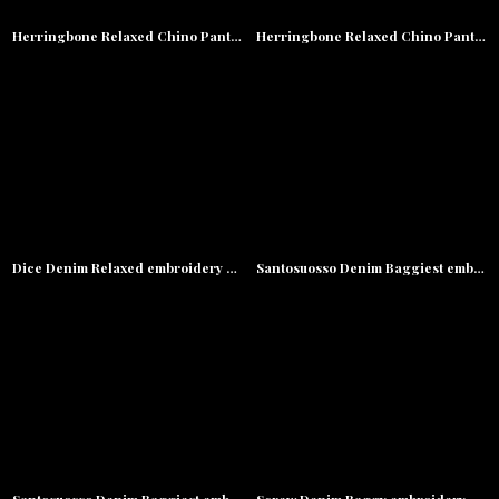
Herringbone Relaxed Chino Pants リラックス チノ パンツ Green
Herringbone Relaxed Chino Pants リラックス チノ パンツ Black
Dice Denim Relaxed embroidery Pants デニム リラックス パンツ Washed Black
Santosuosso Denim Baggiest embroidery Pants デニム 刺繍 バギー パンツ Washed Indigo