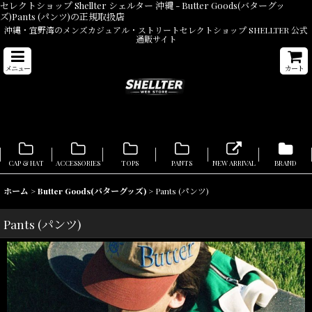
セレクトショップ Shellter シェルター 沖縄 - Butter Goods(バターグッ
ズ)Pants (パンツ)の正規取扱店
沖縄・宜野湾のメンズカジュアル・ストリートセレクトショップ SHELLTER 公式
通販サイト
メニュー
カート
CAP & HAT
ACCESSORIES
TOPS
PANTS
NEW ARRIVAL
BRAND
ホーム
>
Butter Goods(バターグッズ)
>
Pants (パンツ)
Pants (パンツ)