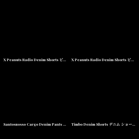
X Peanuts Radio Denim Shorts ピーナッツ ラジオ デニム ショーツ
X Peanuts Radio Denim Shorts ピーナッツ ラジオ デニム ショーツ
Santosuosso Cargo Denim Pants カーゴ パンツ Dark Forest Green
Timbo Denim Shorts デニム ショーツ