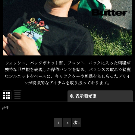
ウォッシュ、バックポケット部、フロント、バックに入った刺繍が
独特な世界観を表現した傑作パンツを始め、バランスの取れた綺麗
なシルエットをベースに、キャラクターや刺繍をあしらったデザイ
ンが特徴的なアイテムを取り扱っております。
表示順変更
閉じる
76
件
表示数
:
1
2
次
»
在庫あり