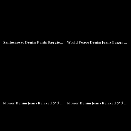
Santosuosso Denim Pants Baggiest デニム 刺繍 バギー パンツ
World Peace Denim Jeans Baggy Pants ワールド ピース バギー デニム
Flower Denim Jeans Relaxed フラワー デニム リラックス パンツ
Flower Denim Jeans Relaxed フラワー デニム リラックス パンツ