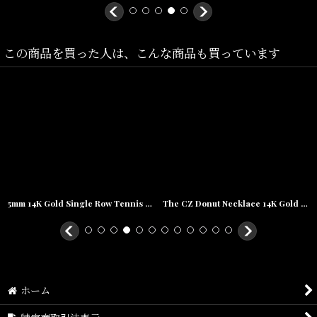
擦による抵抗を防ぎ、長く愛用できるよう工夫されています♪
コラボ商品らしいブランド・オリジナルの専用Box付きで、男女問
この商品を買った人は、こんな商品も買っています
わず違和感なく取り入れられますので、プレゼントなどにもオスス
メです。
Size(サイズ)／
チェーン長:約:50cmチェーン幅:3mm
ヘッド／縦:約3.5cm,横:約2.5cm,厚み:約1.5cm
素材:Brass(真鍮), 14K GOLD PLATED
5mm 14K Gold Single Row Tennis Bracelet ブレスレット Gold Silver ゴールド シルバー テニス チェーン
The CZ Donut Necklace 14K Gold Single chain ネックレス ゴールド 60cm ドーナツ チェーン Odd Future
ホーム