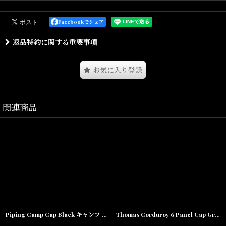
2005年に設立された、最も影響力のあるロサンゼルス発のジュエリ
ーブランドです。
Facebookでシェア
Wiz Khalifa, Snoop Dogg, Chris Brown,The Game, Tyler The
返品特約に関する重要事項
Creator等、その他多くのアーティストが着用している事でもますま
す注目が高まっています。
お気に入り登録
Katy Perry,Wu-Tang Clan,Odd Future,やアーティストとのコラボ
レーション、『Empire 成功の代償』,Suicide Squad,Fantastic
Beastsなど 映画、TV、MVともコラボレーションを果たし今後の動
関連商品
向にも注目の集まるアメリカで話題の日本未上陸、注目のアクセサ
リーブランドとなります。
トレンドを押さえたストリート仕様のものまで幅広くラインナップ
しています。
キュービックジルコニアを組み合わせたものや、K14やK18ゴールド
コーティングを施したものなど、どれもゴージャスで高級感のある
仕上がりに。
クラシックタイプのコントローラーを使用した、重ねづけにも単体
での着用にもオススメの1本となります。
Piping Camp Cap Black キャンプ Nylon ナイロン キャップ
Thomas Corduroy 6 Panel Cap Green グリーン コーデュロイ キャップ
King Iceの最先端技術を施した真鍮に14Kコーティングで、腐食や摩