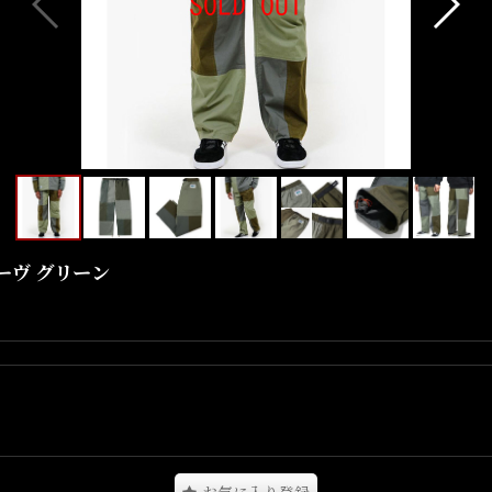
オリーヴ グリーン
ンツとなります。
能で機能性も魅力。
す。