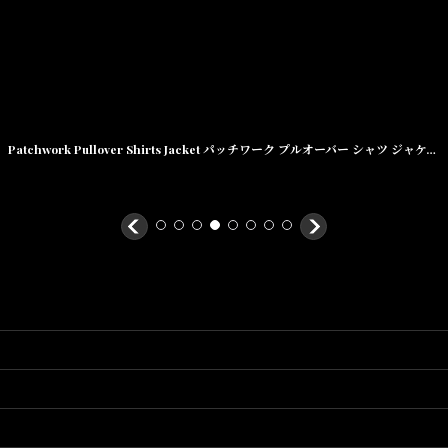
Patchwork Pullover Shirts Jacket パッチワーク プルオーバー シャツ ジャケット ハーフ ジップ Army Green グリーン