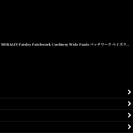
MURALEY Paisley Patchwork Corduroy Wide Pants パッチワーク ペイズリー コーデュロイ ワイド パンツ