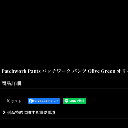
Patchwork Pants パッチワーク パンツ Olive Green 
商品詳細
リップストップナイロンの生地感と絶妙にマッチしたパッチワークパ
ドローコード仕様でベルトが付属しており、ウエストと裾の調節が可
Facebookでシェア
同デザインのジャケットとのセットでの使用もお勧めとなっておりま
返品特約に関する重要事項
Size(サイズ)／