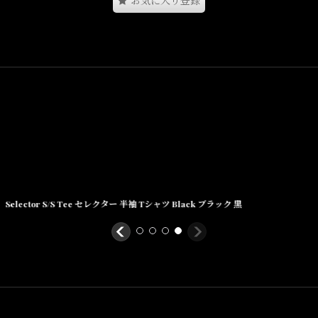
お気に入り登録
cm)
3cm)
3cm)
~24cm)
Selector S/S Tee セレクター 半袖 Tシャツ Black ブラック 黒