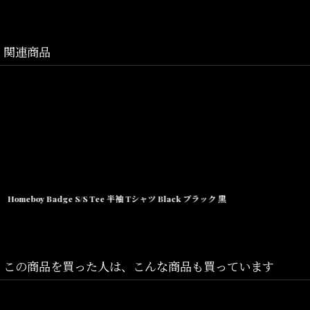
S(W30)(ウエスト:78~86cm,股上:32cm,股下:72cm,ワタリ:33cm,裾幅:~23
M(W32)(ウエスト:81~94cm,股上:34cm,股下:74cm,ワタリ:34cm,裾幅:~2
関連商品
L(W34)(ウエスト:86~102cm,股上:35cm,股下:74cm,ワタリ:35cm,裾幅:~2
XL(W36)(ウエスト:92~108cm,股上:36cm,股下:74cm,ワタリ:36cm,裾幅:
素材/80%:Cotton, 20%:Polyester
Homeboy Badge S/S Tee 半袖 Tシャツ Black ブラック 黒
この商品を買った人は、こんな商品も買っています