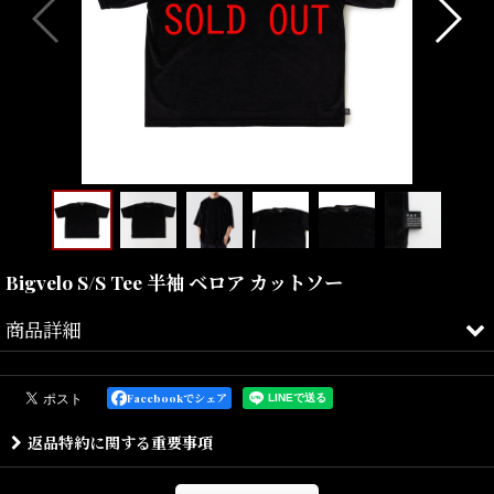
Bigvelo S/S Tee 半袖 ベロア カットソー
商品詳細
独特な光沢となめらかな肌触りのベロア素材を使用したカットソー
となります。
Facebookでシェア
通常よりも身幅にゆとりをもたせたBIGシルエットと上品なたたず
返品特約に関する重要事項
まいは、いつもとは違ったカジュアルスタイルを演出してくれる。
裾サイドのブランドネームも程よいアクセントに。