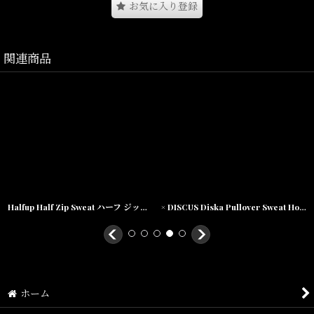
お気に入り登録
関連商品
Size(サイズ)／
Titch(着丈:67.5cm,身幅:67cm,肩幅:56cm,袖丈:27cm)
Skinny(着丈:71.5cm,身幅:71cm,肩幅:60cm,袖丈:28cm),
Fat(着丈:75.5cm,身幅:75cm,肩幅:64cm,袖丈:29cm),
Jumbo(着丈:79.5cm,身幅:79cm,肩幅:68cm,袖丈:30cm)
素材/ポリエステル95% ポリウレタン5%
Halfup Half Zip Sweat ハーフ ジップ スウェット
× DISCUS Diska Pullover Sweat Hoodie プルオーバー スウェット フーディー パーカー
ホーム