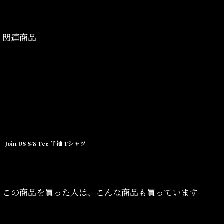
Size(サイズ)／
M(着丈:70cm, 身幅:50.5cm, 肩幅:47.5cm, 袖丈:19cm)
L(着丈:72.5cm, 身幅:55cm, 肩幅:51.5cm, 袖丈:21cm)
関連商品
XL(着丈:74cm, 身幅:60cm, 肩幅:56.5cm, 袖丈:23cm)
XXL(着丈:80cm, 身幅:62cm, 肩幅:59cm, 袖丈:25cm)
素材/COTTON
Join US S/S Tee 半袖 Tシャツ
この商品を買った人は、こんな商品も買っています