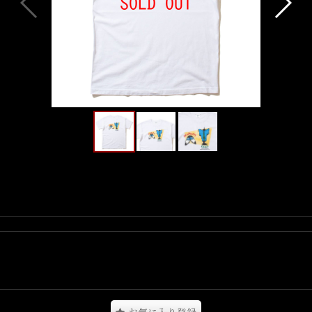
んを絶妙な色合いで表現されたTailor Teeとなります。
に刻まれている Zoot Style を彷彿とさせる仕立て屋さんの広告