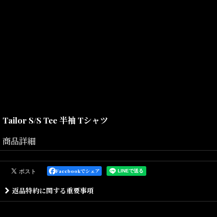
Tailor S/S Tee 半袖 Tシャツ
商品詳細
独自なイラスト・タッチで歴史を感じられるトラディショナルな仕立て屋さ
トラディショナルなウィングチップ・シューズと、アメリカの移民の歴史
Facebookでシェア
独自の世界観が際立つ仕上がりとなっております。
返品特約に関する重要事項