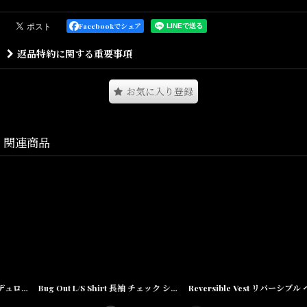
極シンプルなディテールのバギーフィットのシルエットと絶妙にマ
ッチしたワールド ピース 刺繍がポイントとなるデニムパンツとなり
Facebookでシェア
ます。
返品特約に関する重要事項
バギーフィットのシルエットに程よいウォッシュ、バックポケット
部、フロント、バックに入った刺繍が独特な世界観を表現した傑作
デニムパンツ。
お気に入り登録
ウエストにはベルトループ、ドローコード仕様で、ウエストの調節
が可能な機能性も魅力。
関連商品
Size(サイズ)／
W28(ウエスト:~78cm,股上:32cm,股下:74cm,ワタリ:31cm,裾
幅:21.5cm)
W30(ウエスト:~82cm,股上:32cm,股下:76cm,ワタリ:34cm,裾幅:22cm)
W32(ウエスト:~88cm,股上:33cm,股下:76cm,ワタリ:35cm,裾
幅:22.5cm)
W34(ウエスト:~90cm,股上:34cm,股下:77cm,ワタリ:37cm,裾幅:23cm)
W36(ウエスト:~94cm,股上:34cm,股下:78cm,ワタリ:38cm,裾幅:24cm)
Bug Out L/S Shirt 長袖 チェック シャツ
Reversible Vest リバーシブル ベスト