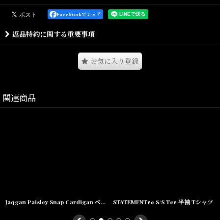
目の詰まった肉厚なネルタータンチェックを使用したスナップカー
Facebookでシェア
ディガン。
返品特約に関する重要事項
肩幅やアーム周りなどを大振りにすることで、デニムジャケットや
シャツとは異なるリラックススタイルを演出してくれる。
お気に入り登録
フロント・カフスのソリッドなスナップボタンがクリーンな印象の
仕上がりに。
ポケット横のブランドネームが程よいアクセントに。
関連商品
Size(サイズ)／
Titch(着丈:71cm,身幅:61cm,肩幅:64cm,袖丈:55cm)
Skinny(着丈:73cm,身幅:64cm,肩幅:67cm,袖丈:56.5cm)
Fat(着丈:76cm,身幅:67cm,肩幅:70cm,袖丈:58cm)
Jumbo(着丈:79cm,身幅:70cm,肩幅:73cm,袖丈:60cm)
Jaqgan Paisley Snap Cardigan ペイズリー スナップ カーディガン
STATEMENTee S/S Tee 半袖 Tシャツ