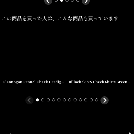
素材/綿100%
この商品を買った人は、こんな商品も買っています
Flannogan Fannel Check Cardigan Chacoal タータン チェック スナップ カーディガン
Billochek S/S Check Shirts Green Navy Black White オーバーサイズ チェック ブロード シャツ タータン チェック