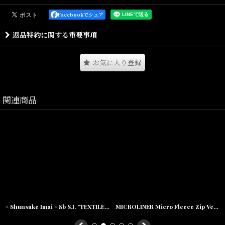
バンダナパターンをアレンジしたニットカーディガンは、
Facebookでシェア
程よい伸び感と肩幅やアーム周りを大振りにすることにより、リラ
返品特約に関する重要事項
ックスシルエットを実現した1枚。
シンプルなデザインはシャツの上から羽織るも良し、インナーとし
お気に入り登録
てアクセントを効かせても面白い。
幅広いコーディネートで活躍してくれるアイテム。
関連商品
ポケット横のブランドネームも程よいアクセントに。
Size(サイズ)／
Titch(着丈:65.5cm,身幅:53cm,肩幅:52cm,袖丈:51cm)
Skinny(着丈:68.5cm,身幅:56cm,肩幅:55cm,袖丈:53.5cm)
× Shunsuke Imai × Sb S.I. "TEXTILE" Micro Fleece Reversible jacket ボア フリース マイクロ フリース リバーシブル ジャケット
MICROLINER Micro Fleece Zip Vest マイクロ フリース ジップ ベスト
Fat(着丈:71.5cm,身幅:59cm,肩幅:58cm,袖丈:56cm)