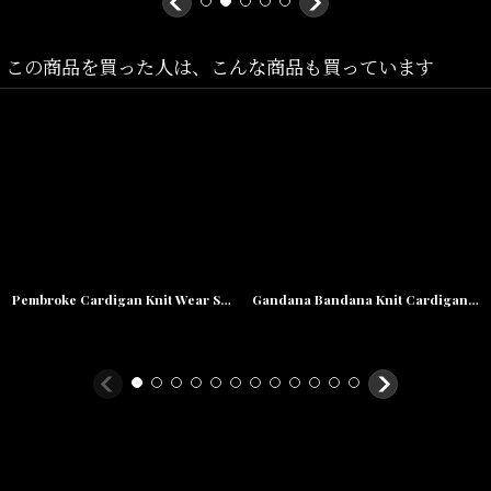
Jumbo(着丈:74.5cm,身幅:62cm,肩幅:61cm,袖丈:58.5cm)
この商品を買った人は、こんな商品も買っています
素材/
ウール 5GGニット
毛50% ポリエステル50%
Pembroke Cardigan Knit Wear Sweater Green ニット カーディガン セーター ラムウール
Gandana Bandana Knit Cardigan NVY バンダナ ニット カーディガン