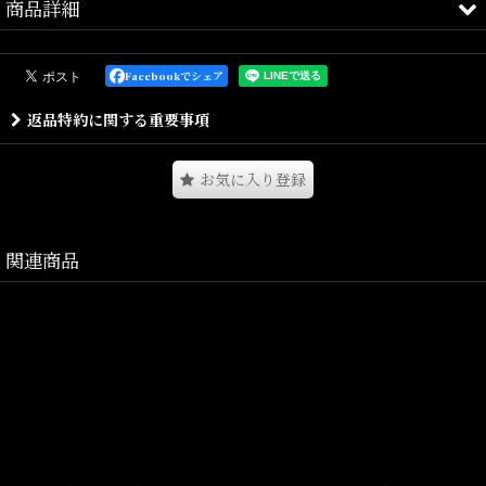
商品詳細
落ち着いたカラーリングのダイナミックなボタニカルプリントが印
Facebookでシェア
象的な
返品特約に関する重要事項
リブレスコールを使用したワイドパンツ。
股上を深くし、渡りを広くとることによりヒップから膝にかけてボ
お気に入り登録
リュームを持たせた
ワイドテーパードシルエットに加え、ジャストレングスによる独特
なシルエットが魅力。
関連商品
穿き心地の良さはもちろんのこと、ドローコードを備え、
ベルトレスでイージーパンツとして着用可能。
フロントのロゴ刺繍とバックのブランドネームがさり気なく主張し
てくれる。