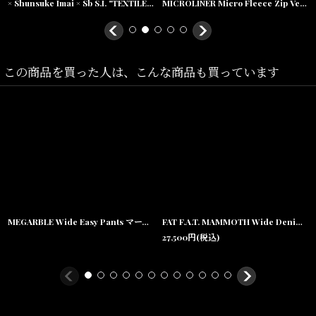
× Shunsuke Imai × Sb S.I. "TEXTILE" Micro Fleece Reversible jacket ボア フリース マイクロ フリース リバーシブル ジャケット
MICROLINER Micro Fleece Zip Vest マイクロ フリース ジップ ベスト
Size(サイズ)／
Titch(
ウエスト
:86cm,
渡り幅
:40.9cm,
股上
:33cm,
レングス
:65.5cm,
裾
幅
:20.5cm)
この商品を買った人は、こんな商品も買っています
Skinny(
ウエスト
:90cm,
渡り幅
:41.9cm,
股上
:34cm,
レングス
:67cm,
裾
幅
:21.5cm
)
Fat(
ウエスト
:96cm,
渡り幅
:43.6cm,
股上
:35cm,
レングス
:68.5cm,
裾
幅
:22.5cm
)
Jumbo(
ウエスト
:104cm,
渡り幅
:45.7cm,
股上
:36cm,
レングス
:70.5cm,
裾幅
:23.5cm
)
MEGARBLE Wide Easy Pants マーブル ワイド イージー パンツ
FAT F.A.T. MAMMOTH Wide Denim Pants Blue ワイド デニムパンツ ブルー ジーンズ 沖縄 メンズ服
27,500
円
(税込)
素材/
表地/綿100%
別布/ポリエステル65% 綿35%