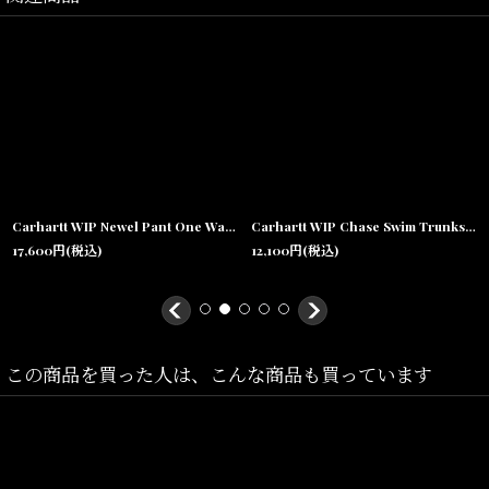
力。
男女問わず使いやすいユニセックスデザインで、ギフトとしてもお
すすめです。
Carhartt WIP正規取扱店SHELLTERでは、沖縄・宜野湾の実店舗で
実際に商品をご覧いただけるほか、
全国通販にも対応しております。
Carhartt WIP Newel Pant One Wash Blue ニューエル デニムパンツ ワンウォッシュ テーパード 5ポケット ジーンズ
Carhartt WIP Chase Swim Trunks Black Gold チェイス スイムトランクス 水陸両用 ショートパンツ
17,600
円
(税込)
12,100
円
(税込)
沖縄でCarhartt WIPをお探しの方はもちろん、全国のお客様にも安
心してお買い求めいただけます。
この商品を買った人は、こんな商品も買っています
Size(サイズ)／