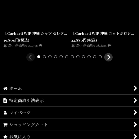
One Size(横:34cm,縦:46cm,マチ:14.5cm)
素材/
【Carhartt WIP 沖縄 シャツ セレクトショップ】Catalogue S/S Allover Shirt カタログ 半袖 オールオーバープリント
【Carhartt WIP 沖縄 ニットポロシャツ セレクトショップ】ARLO Knit Polo L/S Shirt Camo Leo Jacquard レオパード ジャカード コットン 長袖
19,800
円
(税込)
22,880
円
(税込)
100% Cotton 'Dearborn' Canvas, 385 g/sqm
希望小売価格
:
24,750
円
希望小売価格
:
28,600
円
ホーム
特定商取引法表示
マイページ
ショッピングカート
お気に入り