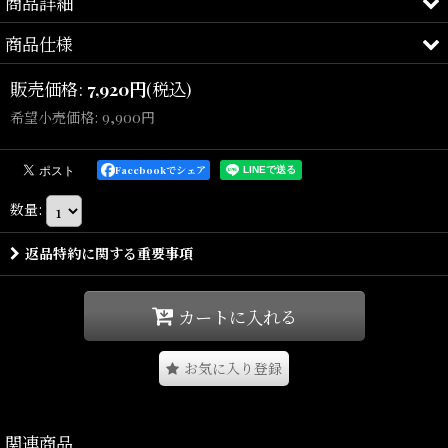
商品詳細
商品仕様
PLAYFUL CLASSIC.
販売価格
:
7,920
円
(税込)
Carhartt WIP
希望小売価格
:
9,900
円
Carhartt WIPより、ブランドらしいカレッジテイストのグラフィッ
Facebookでシェア
クを大胆に落とし込んだ
数量
:
「Canvas Graphic Tote Bag "Class Of 89"」が入荷しました。
返品特約に関する重要事項
耐久性に優れた12オンスのコットンキャンバス素材を使用し、
普段使いから通勤・通学、ショッピングまで幅広く活躍する大容量
カートに入れる
トートバッグ。
お気に入り登録
シンプルながら存在感のあるフロントグラフィックがコーディネー
トのアクセントになります。
関連商品
しっかりとしたマチを備え、荷物をたっぷり収納できる実用性も魅