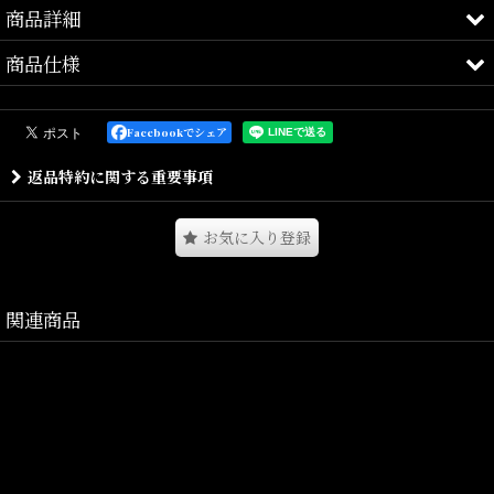
商品詳細
商品仕様
ARTISTIC BREEZE.
Carhartt WIP
Facebookでシェア
返品特約に関する重要事項
Carhartt WIPより、フォトグラフィックを大胆に落とし込んだ
「Warm Views S/S Photo Tee」が入荷しました。
お気に入り登録
フロントとバックそれぞれに異なるフォトプリントを配置し、
アートとストリートカルチャーを融合させた存在感ある一枚です。
関連商品
ミディアムウェイトのオーガニックコットンジャージー素材を採用
し、柔らかな肌触りと快適な着心地を実現。
程よくゆとりを持たせたルーズフィットシルエットで、一枚着とし
てはもちろん、