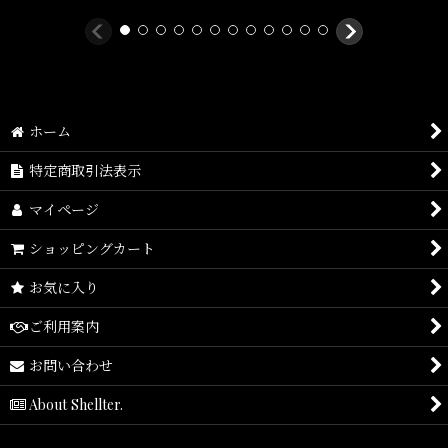
ホーム
Size(サイズ)／
特定商取引法表示
S(着丈:69.5cm,身幅:52cm,肩幅:49cm,袖丈:20cm)
マイページ
M(着丈:70.5cm,身幅:56cm,肩幅:51.5cm,袖丈:20cm)
L(着丈:72.5cm,身幅:59cm,肩幅:54cm,袖丈:21.5cm)
ショッピングカート
XL(着丈:76cm,身幅:62cm,肩幅:57cm,袖丈:23cm)
お気に入り
2XL(着丈:78.5cm,身幅:64.5cm,肩幅:58cm,袖丈:23cm)
ご利用案内
お問い合わせ
素材/
About Shellter.
100% Organic Cotton Single Jersey, 175 g/m²