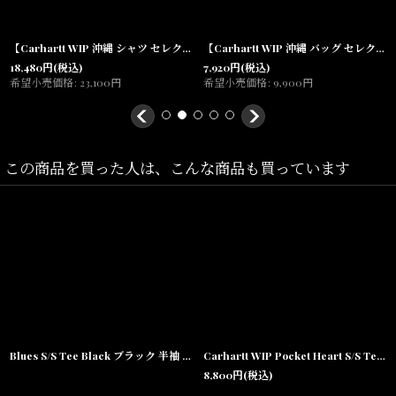
シャツやライトアウターのインナーとしても活躍します。
【Carhartt WIP 沖縄 シャツ セレクトショップ 通販】Checker S/S Knit Polo Olive チェッカー 半袖 コットンニット ポロ
【Carhartt WIP 沖縄 バッグ セレクトショップ 通販】Canvas Graphic Tote Bag "Class Of 89" キャンバス グラフィック トート クラスオブ
存在感のあるフォトプリントながら、ブラックボディとの組み合わ
18,480
円
(税込)
7,920
円
(税込)
希望小売価格
:
23,100
円
希望小売価格
:
9,900
円
せで幅広いコーディネートに馴染み、
デニムやワークパンツ、カーゴパンツ、ショーツまで様々なスタイ
ルと好相性。
この商品を買った人は、こんな商品も買っています
Carhartt WIPらしいストリート感とアート性を兼ね備えた一着で
す。
Carhartt WIP正規取扱店SHELLTERでは、沖縄・宜野湾の実店舗で
実際に商品をご覧いただけるほか、
全国通販にも対応しております。
Blues S/S Tee Black ブラック 半袖 Tシャツ
Carhartt WIP Pocket Heart S/S Tee Black / White ポケット ハート ロゴ 半袖Tシャツ ブラック
沖縄でCarhartt WIPをお探しの方はもちろん、全国のお客様にも安
8,800
円
(税込)
心してお買い求めいただけます。