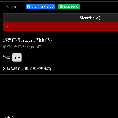
前身頃にコン
Facebookでシェア
シンプル
Size(サイズ)
柔らかな肌触り
XL
販売価格
:
12,320
円
(税込)
ショ
希望小売価格
:
17,600
円
SHELLTE
数量
:
返品特約に関する重要事項