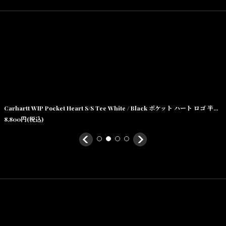
2XL(着丈:83.5cm,身幅:67.5cm,肩幅:57cm,袖丈:31cm)
素材／
60%: Tencel, 40%:Cotton Twill, 4.7 oz
Carhartt WIP Pocket Heart S/S Tee White / Black ポケット ハート ロゴ 半袖Tシャツ ホワイト
8,800
円
(税込)