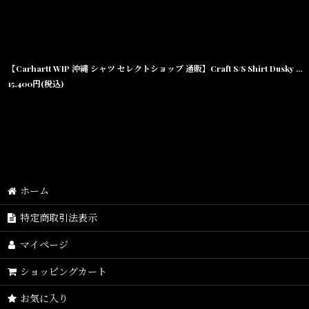
【Carhartt WIP 沖縄 シャツ セレクトショップ 通販】Craft S/S Shirt Dusky Beige クラフト 半袖 ポリコットン ワーク
15,400
円
(税込)
ホーム
特定商取引法表示
マイページ
ショッピングカート
お気に入り