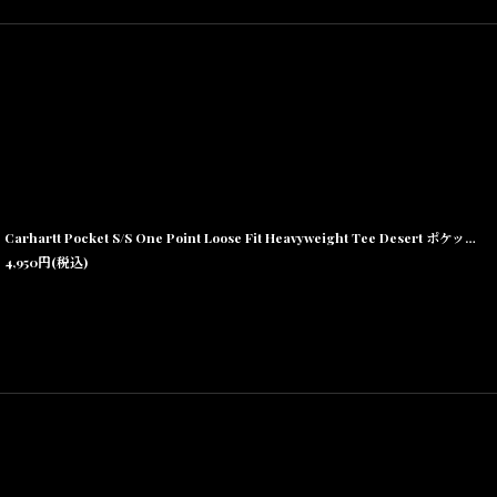
Carhartt Pocket S/S One Point Loose Fit Heavyweight Tee Desert ポケット ワンポイント ロゴ ルーズフィット ヘビーウェイト 半袖Tシャツ K87
4,950
円
(税込)