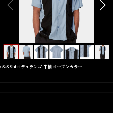
o S/S Shirt デュランゴ 半袖 オープンカラー
DAILY STANDARD.
Carhartt WIP
ットンツイル素材を使用した、Carhartt WIPのルーズフィットオー