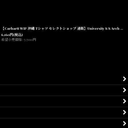
【Carhartt WIP 沖縄 Tシャツ セレクトショップ 通販】University S/S Arch Logo Tee INK Navy 半袖 ロゴ カレッジ
6,160
円
(税込)
希望小売価格
:
7,700
円