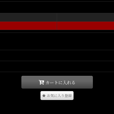
トラストを効かせた切り替えデザインを採用し、胸元にはウェルトポケッ
ながら存在感のあるデザインで、街着からリゾートスタイルまで幅広く活
とドレープ感を兼ね備えたテンセル混素材により、暑い季節でも快適
沖縄の夏にもおすすめの一着で、
ーツからワイドパンツまで様々なスタイリングに合わせやすいアイテム
RではCarhartt WIP正規取扱店として全国通販・沖縄実店舗の両方でご購
Size(サイズ)
カートに入れる
S(着丈:72cm,身幅:55.5cm,肩幅:46cm,袖丈:26cm)
M(着丈:75.5cm,身幅:58cm,肩幅:49.5cm,袖丈:28cm)
お気に入り登録
L(着丈:75.5cm,身幅:61cm,肩幅:50.5cm,袖丈:28cm)
XL(着丈:79.5cm,身幅:65cm,肩幅:54cm,袖丈:30cm)