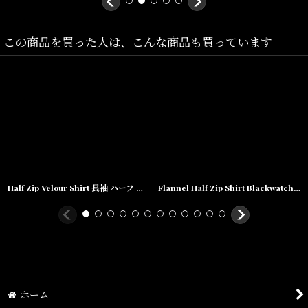
Jumbo(着丈:82.5cm,身幅:79cm,肩幅:68cm,袖丈:30cm)
この商品を買った人は、こんな商品も買っています
素材/
レーヨン55%
ナイロン38%
ポリウレタン7%
Half Zip Velour Shirt 長袖 ハーフ ジップ ベロア シャツ Brown
Flannel Half Zip Shirt Blackwatch フランネル チェック ハーフ ジップ シャツ
ホーム