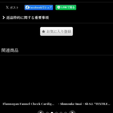
STARTER BLACK LABEL×F.A.T. コラボレーションによるハーフZIP
Facebookでシェア
ポロとなります。
返品特約に関する重要事項
伸縮性の高いジャージ素材を使用し、通常よりも身幅・肩幅にゆと
りをもたせたBIGシルエットが印象的。
お気に入り登録
ルーズになりすぎないレングスや袖まわりはボリュームのあるボト
ムスを合わせて楽しみたい。
胸の同色刺繍とサイドピスネームが程よく主張してくれる。
関連商品
Size(サイズ)/
Titch(着丈:70.5cm,身幅:68cm,肩幅:56cm,袖丈:27cm)
Skinny(着丈:74.5cm,身幅:71cm,肩幅:60cm,袖丈:28cm)
Flannogan Fannel Check Cardigan タータン チェック スナップ カーディガン
× Shunsuke Imai × Sb S.I. "TEXTILE" Micro Fleece Reversible jacket ボア フリース マイクロ フリース リバーシブル ジャケット
Fat(着丈:78.5cm,身幅:75cm,肩幅:64cm,袖丈:29cm)