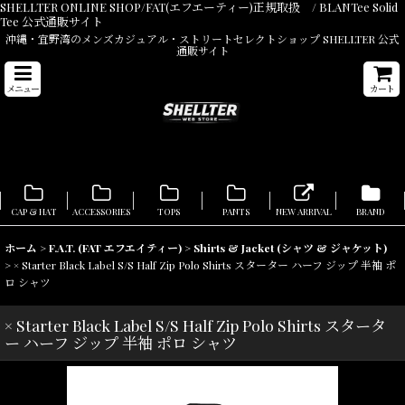
SHELLTER ONLINE SHOP/FAT(エフエーティー)正規取扱 / BLANTee Solid
Tee 公式通販サイト
沖縄・宜野湾のメンズカジュアル・ストリートセレクトショップ SHELLTER 公式
通販サイト
メニュー
カート
CAP & HAT
ACCESSORIES
TOPS
PANTS
NEW ARRIVAL
BRAND
ホーム
>
F.A.T. (FAT エフエイティー)
>
Shirts & Jacket (シャツ & ジャケット)
>
× Starter Black Label S/S Half Zip Polo Shirts スターター ハーフ ジップ 半袖 ポ
ロ シャツ
× Starter Black Label S/S Half Zip Polo Shirts スタータ
ー ハーフ ジップ 半袖 ポロ シャツ