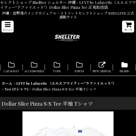
セレクトショップ Shellter シェルター 沖縄 - LFYT by Lafayette（エルエフワ
イティー"ラファイエット"）Dollar Slice Pizza Tee 正規取扱店
沖縄・宜野湾のメンズカジュアル・ストリートセレクトショップ SHELLTER 公式
通販サイト
メニュー
カート
CAP & HAT
ACCESSORIES
TOPS
PANTS
NEW ARRIVAL
BRAND
ホーム
>
LFYT by Lafayette （エルエフワイティー"ラファイエット"）
>
Tee (Tシャツ)
>
Dollar Slice Pizza S/S Tee 半袖 Tシャツ
Dollar Slice Pizza S/S Tee 半袖 Tシャツ