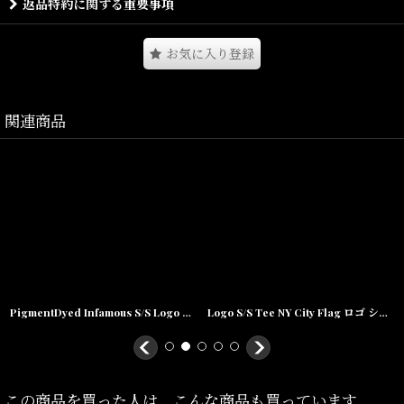
返品特約に関する重要事項
お気に入り登録
Size(サイズ)／
S(着丈:69cm,身幅:47cm,肩幅:45cm,袖丈:16cm)
関連商品
M(着丈:70cm,身幅:49cm,肩幅:47cm,袖丈:17cm)
L(着丈:72cm,身幅:55cm,肩幅:52cm,袖丈:19cm)
XL(着丈:73cm,身幅:61cm,肩幅:58cm,袖丈:20cm)
XXL(着丈:75cm,身幅:65cm,肩幅:62cm,袖丈:21cm)
PigmentDyed Infamous S/S Logo Tee NTL ピグメントダイ ロゴ 半袖 Tシャツ
Logo S/S Tee NY City Flag ロゴ シティー フラッグ 半袖 Tシャツ
素材/
コットン100%
この商品を買った人は、こんな商品も買っています