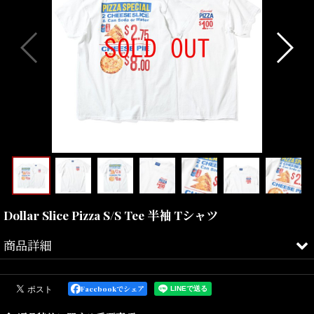
Dollar Slice Pizza S/S Tee 半袖 Tシャツ
商品詳細
NYの1ドルピザをモチーフにしたTシャツとなります
。
Facebookでシェア
ローカルの風景を切り取った一枚。