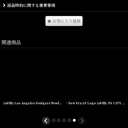
手編み風の柔らかなデザインが特徴。
返品特約に関する重要事項
お気に入り登録
Size(サイズ)／
One Size
関連商品
素材/
コットン/ナイロン
59Fifty Los Angeles Dodgers World Series Allover Patch Cap 全面 刺繍 デザイン ロサンゼルス ドジャース ワールド シリーズ キャップ 帽子 MLB 公式 Official
× New Era LF Logo 59Fifty NY CITY FLAG Cap ニューエラ ロゴ キャップ 帽子