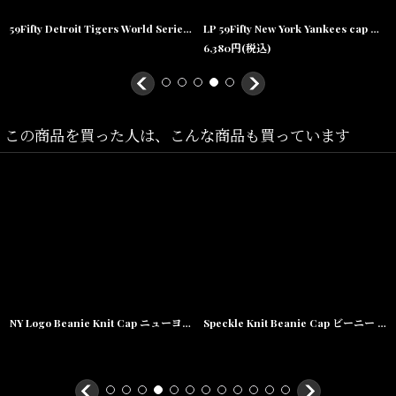
アクリル
59Fifty Detroit Tigers World Series 84 Cap デトロイト タイガース ワールド シリーズ キャップ 帽子 MLB 公式 Official
LP 59Fifty New York Yankees cap MLB ニューヨーク・ヤンキース ゲーム オンフィールド Classic クラシック MLB 公式 Official
6,380
円
(税込)
この商品を買った人は、こんな商品も買っています
NY Logo Beanie Knit Cap ニューヨーク ビーニー ニット キャップ 帽子
Speckle Knit Beanie Cap ビーニー ニット キャップ 帽子