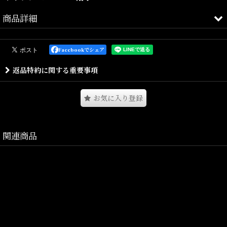
商品詳細
国内外で活躍するグラフィックデザイナー、アーティストである
Facebookでシェア
SHINKNOWNSUKEをフィーチャーしたコレクション。
返品特約に関する重要事項
FAT CUT PRESSをフィーチャー。
お気に入り登録
イニシャルであるFCPをジャカード編みで表現しました。
しっかりとした生地感で、オールシーズン着用することが可能で
す。
関連商品
Size(サイズ)／
One Size
素材/