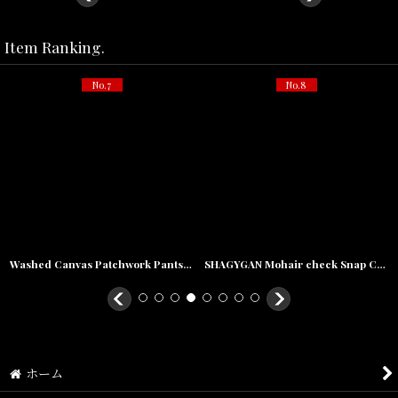
Item Ranking.
No.7
No.8
Washed Canvas Patchwork Pants Navy ウォッシュ キャンバス パッチワーク パンツ
SHAGYGAN Mohair check Snap Cardigan モヘア チェック スナップ カーディガン
ホーム