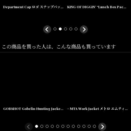
WASH感有るリアルツリーは取り入れやすく、
Department Cap ロゴ スナップバック ワッペン キャップ 帽子
KING OF DIGGIN’ “Lunch Box Pack” Tee & MIx Tape コンボ パック ランチボックス カセット Tシャツ
シルエットと合わせてトレンド感も有るJKTです。
この商品を買った人は、こんな商品も買っています
Size(サイズ)／
M(
着丈
:65cm,
身幅
:59cm,
肩幅
:52cm)
L(
着丈
:68cm,
身幅
:63cm,
肩幅
:54cm
)
XL(
着丈
:72cm,
身幅
:67cm,
肩幅
:56cm
)
XXL(
着丈
:75cm,
身幅
:71cm,
肩幅
:59cm
)
GOBSHOT Gobelin Hunting Jacket ゴブラン ジャガード ハンティング ジャケット
× MTA Work Jacket メトロ エムティーエー ワーク ジャケット
素材/
Cotton