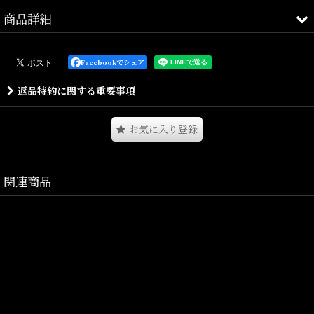
商品詳細
個性的なパネルワークが特徴のリアルツリーワークJKTとなります。
Facebookでシェア
通年使えるコットンツイル生地を使用したZIP JKTで、洗い加工を掛
返品特約に関する重要事項
ける事で、
リアルツリー柄の自然なフェード感を引き出しています。
お気に入り登録
型はワークJKTらしいボリューム有る身幅に着丈やや短めのシルエ
ットで、
関連商品
肩下のラウンドパッチ、バックのラウンドヨーク等、曲線的なパネ
ルワークも特徴のデザイン。
フロントはファスナー仕様で、襟部分はブラックの切り替えです。
左袖にはハンティングメーカーをイメージした、
INTERBREED FRG (Field Performance Gear)のワッペンが付属して
おります。