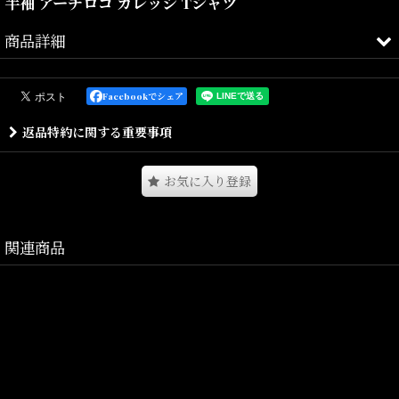
半袖 アーチロゴ カレッジ Tシャツ
商品詳細
ユニバーシティスクリプトTシャツはコットンジャージで構成さ
Facebookでシェア
れ、
返品特約に関する重要事項
左胸にグラフィックプリントが施されています。
着心地の良い生地感もポイントです。
お気に入り登録
関連商品
Size(サイズ)／
S(着丈:68cm,身幅:53cm,肩幅:44.5cm,袖丈:22cm)
M(着丈:69.5cm,身幅:53cm,肩幅:44.5cm,袖丈:23cm)
L(着丈:71cm,身幅:56cm,肩幅:48cm,袖丈:24cm)
XL(着丈:75cm,身幅:59cm,肩幅:50cm,袖丈:25cm)