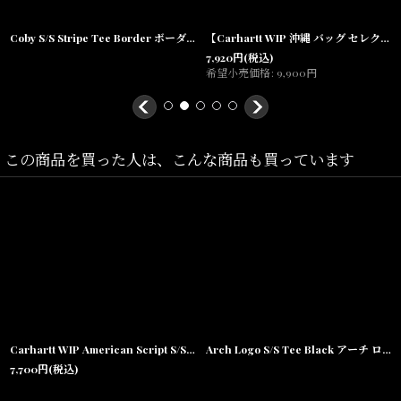
XXL(着丈:77.5cm,身幅:62cm,肩幅:54cm,袖丈:26cm)
Coby S/S Stripe Tee Border ボーダー 半袖 Tシャツ
【Carhartt WIP 沖縄 バッグ セレクトショップ 通販】Canvas Graphic Tote Bag "Class Of 89" キャンバス グラフィック トート クラスオブ
7,920
円
(税込)
希望小売価格
:
9,900
円
素材/
コットン100%
この商品を買った人は、こんな商品も買っています
Carhartt WIP American Script S/S Tee ワンポイント ロゴ 半袖 Tシャツ White ホワイト
Arch Logo S/S Tee Black アーチ ロゴ 半袖 Tシャツ
7,700
円
(税込)