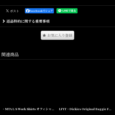
程よくシワ感のある生地を使用したジャングルハットとなります。
Facebookでシェア
フロントにはLAFAYETTEロゴがプリント。
返品特約に関する重要事項
汗止め部分がゴム製のバンドとなっており幅広いサイズにフィット
可能。
お気に入り登録
ダークトーンのリアルツリー柄はオリジナルパターン。
同シリーズのトラックジャケット、ナップサックも展開されてお
関連商品
り、セットでのスタイリングが可能。
Size(サイズ)／
One Size(高さ:8cm,頭回り:60cm)
× MTA L/S Work Shirts オフィシャル メトロ 長袖 ワーク シャツ
LFYT × Dickies Original Baggie Fit Pants ディッキーズ バギー フィット ワークパンツ LFYT Lafayette
素材/