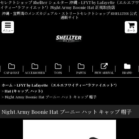
セレクトショップ Shellter シェルター 沖縄 - LFYT by Lafayette（エルエフワ
イティー"ラファイエット"）Night Army Boonie Hat 正規取扱店
沖縄・宜野湾のメンズカジュアル・ストリートセレクトショップ SHELLTER 公式
通販サイト
メニュー
カート
CAP & HAT
ACCESSORIES
TOPS
PANTS
NEW ARRIVAL
BRAND
ホーム
>
LFYT by Lafayette （エルエフワイティー"ラファイエット"）
>
Hat (キャップ, ハット)
>
Night Army Boonie Hat ブーニー ハット キャップ 帽子
Night Army Boonie Hat ブーニー ハット キャップ 帽子