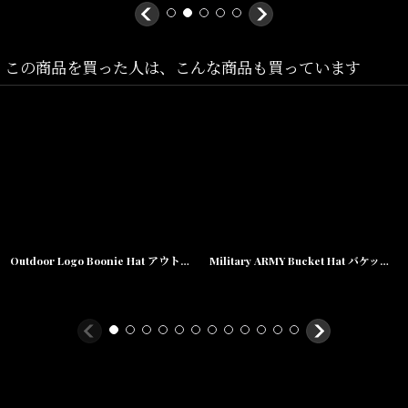
表地:ナイロン100%,
裏地:ポリエステル100%
この商品を買った人は、こんな商品も買っています
Outdoor Logo Boonie Hat アウトドア ロゴ ブーニー ハット バケット 帽子 Black
Military ARMY Bucket Hat バケット ハット メトロ ボール ミリタリー キャップ 帽子