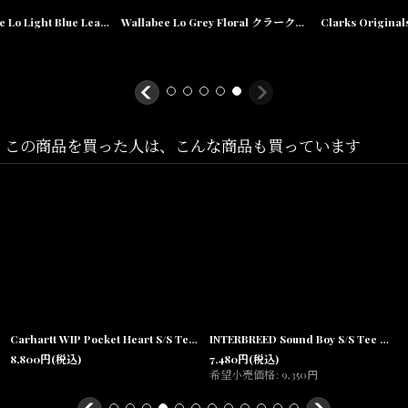
ノなどとの相性がよく、
メンズ
Wallabee Lo Grey Floral クラークス オリジナルズ ワラビー ロー グレー フローラル スエード クレープソール メンズ
Clarks Originals Wallabee Lo Green Embroidery クラークス オリジナルズ ワラビー ロー グリーン エンブロイダリー スエード クレープソール メンズ
70'sテイストな雰囲気は古着との相性も抜群のアイテムです。
海外限定コレクションとなり国内未展開商品となります。
この商品を買った人は、こんな商品も買っています
Size(サイズ)／
UK2/US4.5(21cm)
UK2.5/US5(21.5cm)
UK3/US5.5(22cm)
UK3.5/US6(22.5cm)
Carhartt WIP Pocket Heart S/S Tee White / Black ポケット ハート ロゴ 半袖Tシャツ ホワイト
INTERBREED Sound Boy S/S Tee 半袖Tシャツ Navy
UK4/US6.5(23cm)
8,800
円
(税込)
7,480
円
(税込)
希望小売価格
:
9,350
円
UK4.5/US7(23.5cm)