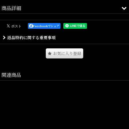
商品詳細
クラークスオリジナルズの「ウィメンズトレックミュール」。
Facebookでシェア
デザートトレックのデザインを継承したミュールサンダルタイプで
返品特約に関する重要事項
す。
ヒールストラップや甲のベルトでサイズ調節ができ、靴自体のアク
お気に入り登録
セントにもなっています。
ソールには柔軟性が高くFSC認証の天然素材を使用したラバークレ
ープソールを使用しています。
関連商品
軽い履き心地が病みつきになり、長時間履いていても疲れにくいの
が特徴です。
落ち着いたブラックスエードなので、足元のアクセントに使いやす
いサンダルになっています。
アッパーには、なめらかな質感の上質なスエードを使用。
センターステッチやタッセルが特徴で、デニムやダークカラーのチ