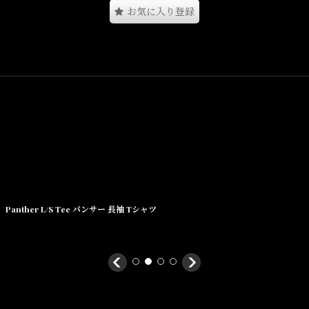
お気に入り登録
XL(着丈:81cm, 身幅:61cm, 肩幅:52cm, 袖丈:21cm)
XXL(着丈:84cm, 身幅:66cm, 肩幅:57cm, 袖丈:23cm)
素材/
COTTON
Panther L/S Tee パンサー 長袖 Tシャツ