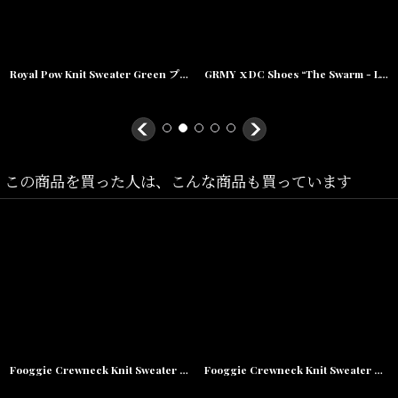
Size(サイズ)／
S(着丈:65cm,身幅:56cm,肩幅:47cm
,袖丈:63cm
)
Royal Pow Knit Sweater Green プルオーバー クルーネック セーター ニット シャツ
GRMY ｘDC Shoes “The Swarm - Lynx Grimey” White
M(
着丈:68cm,身幅:57cm,肩幅:49cm
,袖丈:64cm
)
L(
着丈:69cm,身幅:59.5cm,肩幅:50cm
,袖丈:67.5cm
)
XL(
着丈:72cm,身幅:61cm,肩幅:52cm
,袖丈:69cm
)
この商品を買った人は、こんな商品も買っています
素材/
コットン100%
Fooggie Crewneck Knit Sweater クルーネック ニット セーター
Fooggie Crewneck Knit Sweater クルーネック ニット セーター