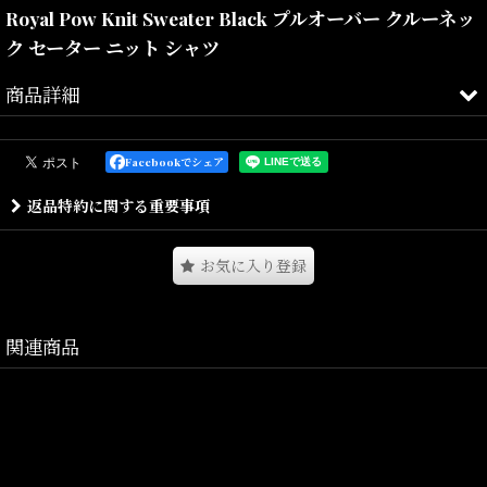
Royal Pow Knit Sweater Black プルオーバー クルーネッ
ク セーター ニット シャツ
商品詳細
レトログラフィックスをジャガード織りで表現したコットンニット
Facebookでシェア
となります。
返品特約に関する重要事項
あたたかみのある
コットン
ニット素材を使用したジャガード織りの
セーター。
お気に入り登録
フロント、バック、袖部分に
レトロな
グラフィックスを織り込んだ
一品。
ベーシックなシルエットで様々なスタイリングに大活躍する
関連商品
ユニセックスでオススメのアイテムとなっております。