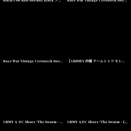
Royal Pow Knit Sweater Black プルオーバー クルーネック セーター ニット シャツ
Race War Vintage Crewneck Sweat Black プルオーバー クルーネック スウェット シャツ
Race War Vintage Crewneck Sweat Blue プルオーバー クルーネック スウェット シャツ
【GRIMEY 沖縄 ゲームシャツ セレクトショップ】 X DC Shoes "The Swarm" HKY Jersey プルオーバー ホッケー
GRMY ｘ DC Shoes “The Swarm - Lynx Grimey” Blue
GRMY ｘDC Shoes “The Swarm - Lynx Grimey” White