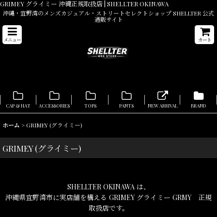
GRIMEY グライミー 沖縄正規取扱店 | SHELLTER OKINAWA
沖縄・宜野湾のメンズカジュアル・ストリートセレクトショップ SHELLTER 公式
通販サイト
メニュー
カート
CAP & HAT
ACCESSORIES
TOPS
PANTS
NEW ARRIVAL
BRAND
ホーム
>
GRIMEY (グライミー)
GRIMEY (グライミー)
SHELLTER OKINAWA は、
沖縄県宜野湾市に実店舗を構える GRIMEY グライミー GRMY 正規
取扱店です。