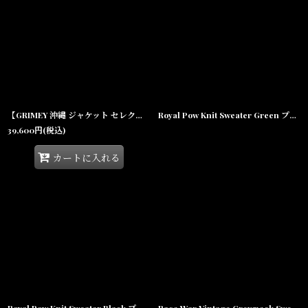
在庫あり
並び順
:
絞り込む
【GRIMEY 沖縄 ジャケット セレクトショップ】Sampans PU Leather Jacket Black フェイクレザー
Royal Pow Knit Sweater Green プルオーバー クルーネック セーター ニット シャツ
39,600
円
(税込)
カートに入れる