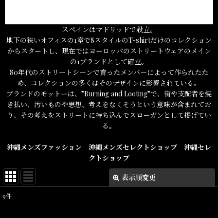
スペインはマドリッドで設立。
地下の狭いオフィスの1室で8スタイルのT-shirtだけのコレクション
からスタートし、現在ではヨーロッパのストリートウェアのメイン
の1ブランドとして確立。
80年代のストリートシーンで育ったメンバーによって作られたた
め、コレクションの多くはそのデザインに影響されている。
ブランドのモットーは、”Burning and Looting”で、街や支配者を焼
き払い、汚いものや思想、考えをなくそうという意味が含まれてお
り、その考えをストリートに持ち込んでスローガンとして掲げてい
る。
沖縄メンズファッション
沖縄メンズセレクトショップ
沖縄セレ
クトショップ
表示順変更
閉じる
9
件
表示数
: