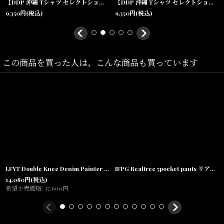
【DDP 沖縄 Tシャツ セレクトショップ】× Tomason Art L/S Monster Tee White ドルマン スリーブ 長袖
【DDP 沖縄 Tシャツ セレクトショップ】× Tomason Art L/S Monster Tee Black ドルマン スリーブ 長袖
9,350
円
(税込)
9,350
円
(税込)
素材/
この商品を買った人は、こんな商品も買っています
COTTON 100%
LFYT Double Knee Denim Painter Shorts ダブルニー デニム ペインター ショーツ ハーフパンツ LFYT Lafayette
IFPG Realtree 5pocket pants リアルツリー ダブルニー パンツ
14,080
円
(税込)
希望小売価格
:
17,600
円