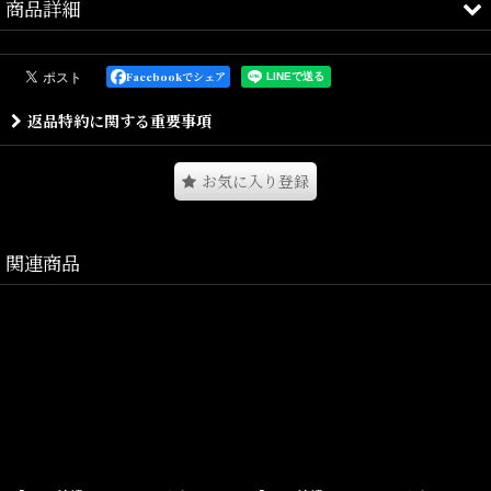
商品詳細
DDPアーカイブコレクションを
Facebookでシェア
現代風のシルエットに再構築したダブルニーパンツとなります。
返品特約に関する重要事項
耐摩耗性の高いダック素材を使用し、
お気に入り登録
オリジナルのダブルニーデザインが特徴的で
シティユースはもちろんアクティブシーンでも活躍する1枚です。
関連商品
Size(サイズ)／
M(ウエスト:74~cm,ヒップ:104cm,ワタリ:33cm
,股上:30cm
,
,股
下:73cm
裾幅:25.5cm)
L(
ウエスト:77~cm,ヒップ:107cm,ワタリ:34cm
,股上:31cm
,
,股下:75cm
裾幅:26.5cm
)