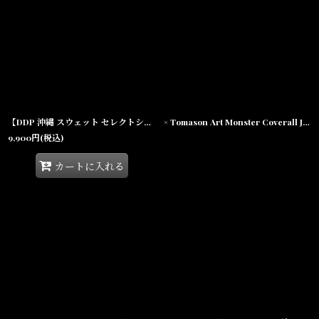
【DDP 沖縄 スウェット セレクトショップ】Art Logo Sweat Shirts Black クルーネック ロゴ シャツ
× Tomason Art Monster Coverall Jacket モンスター カバーオール ジャケット
9,900
円
(税込)
カートに入れる