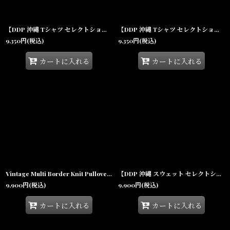
絞り込む
【DDP 沖縄 Tシャツ セレクトショップ】× Tomason Art L/S Monster Tee White ドルマン スリーブ 長袖
【DDP 沖縄 Tシャツ セレクトショップ】× Tomason Art L/S Monster Tee Black ドルマン スリーブ 長袖
9,350
円
(税込)
9,350
円
(税込)
カートに入れる
カートに入れる
Vintage Multi Border Knit Pullover ヴィンテージ ボーダー ニット プルオーバー
【DDP 沖縄 スウェット セレクトショップ】Art Logo Sweat Shirts Grey クルーネック ロゴ シャツ
9,900
円
(税込)
9,900
円
(税込)
カートに入れる
カートに入れる