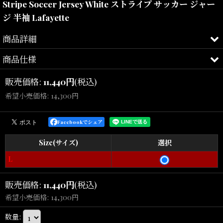
Stripe Soccer Jersey White ストライプ サッカー ジャー
ジ 半袖 Lafayette
商品詳細
商品仕様
ACTIVE MOTION.
販売価格
:
11,440
円
(税込)
LFYT by Lafayette
希望小売価格
:
14,300
円
（エルエフワイティー / ラファイエット）
クラシックなフットボールユニフォームを現代的なストリートウェ
Facebookでシェア
アとして再構築したサッカージャージー。
Size(サイズ)
選択
フロントには、グラデーションで表現したワイドストライプを配
L
置。
販売価格
:
11,440
円
(税込)
胸元にはLFYTグラフィック刺繍とLafayetteロゴプリントをレイアウ
トし、
希望小売価格
:
14,300
円
視覚的なインパクトとブランドらしさを兼ね備えたデザインに仕上
数量
: