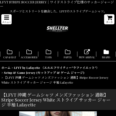
LFYT STRIPE SOCCER JERSEY｜ワイドストライプ仕様のサッカージャージ
ー
スポーツとストリートを融合した、LFYTのストライプゲームシャツ。
メニュー
カート
CAP & HAT
ACCESSORIES
TOPS
PANTS
NEW ARRIVAL
BRAND
ホーム
>
LFYT by Lafayette （エルエフワイティー"ラファイエット"）
>
Setup & Game Jersey (セットアップ & ゲーム ジャージ)
>
【LFYT 沖縄 ゲームシャツ メンズファッション 通販】Stripe Soccer Jersey
White ストライプ サッカー ジャージ 半袖 Lafayette
【LFYT 沖縄 ゲームシャツ メンズファッション 通販】
Stripe Soccer Jersey White ストライプ サッカー ジャー
ジ 半袖 Lafayette