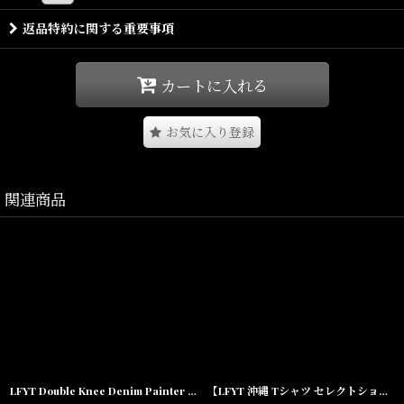
げています。
返品特約に関する重要事項
あえて背面のナンバリングを排することでスポーツ色を抑え、
日常のストリートスタイルに取り入れやすいバランスへ調整。
カートに入れる
ホワイトとネイビーの2色展開で、それぞれ異なる空気感を演出。
お気に入り登録
ワイドパンツやデニム、ショーツとも相性が良く、夏の主役アイテ
ムとして活躍する一着です。
関連商品
スポーツカルチャーとストリートファッションを融合した、LFYTら
しいゲームシャツ。
沖縄・宜野湾のセレクトショップSHELLTERが提案する、
今季注目のストライプサッカージャージーです。
LFYT Double Knee Denim Painter Shorts ダブルニー デニム ペインター ショーツ ハーフパンツ LFYT Lafayette
【LFYT 沖縄 Tシャツ セレクトショップ 通販】Auto Emblem Tee エンブレム 半袖 グラフィック Lafayette