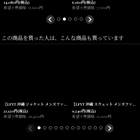
14,080
円
(税込)
6,160
円
(税込)
希望小売価格
:
17,600
円
希望小売価格
:
7,700
円
Size(サイズ)／
M(着丈:70cm,身幅
:57cm,肩幅
:54cm,
袖丈:22cm
)
この商品を買った人は、こんな商品も買っています
L(
着丈:73cm,身幅
:60cm,肩幅
:55cm,
袖丈:23cm
)
XL(
着丈:76cm,身幅
:63cm,肩幅
:57cm,
袖丈:24cm
)
2XL(
着丈:79cm,身幅
:66cm,肩幅
:58cm,
袖丈:25cm
)
素材/
表地：ポリエステル100％ リブ：ポリエステル97％ ポリウレタン3％
【LFYT 沖縄 ジャケット メンズファッション 通販】Colorblock Windbreaker ウィンドブレーカー ナイロン
【LFYT 沖縄 スウェット メンズファッション 通販】Athletics Crew Sweat カレッジ ヴィンテージ クルーネック Lafayette
21,120
円
(税込)
9,240
円
(税込)
希望小売価格
:
26,400
円
希望小売価格
:
13,200
円