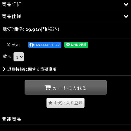
商品詳細
商品仕様
HARD EDGE.
販売価格
:
29,920
円
(税込)
9Five
（ナインファイブ）
Facebookでシェア
クラシックでラグジュアリーなリムレスを上品に現代的に仕上げた
数量
:
極上なサングラス。
「PURITY Black & 24K Gold SunGlasses」。
返品特約に関する重要事項
クリーンなジオメトリー（幾何学的デザイン）、磨き上げられたデ
カートに入れる
ィテール、
そして視線を集める存在感あるシルエットが特徴。
お気に入り登録
ブラックフレームと24Kゴールドプレーテッドのステンレススチール
関連商品
構造によって、