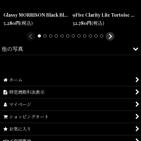
Tシャツ、フーディー、ジャケットスタイルまで幅広く合わせやす
く、
Glassy MORRISON Black Blue Mirror Lens Polarized Sunglasses モリソン ブラック ブルミラーレンズ サングラス 偏光レンズ【沖縄 偏光サングラス メンズ 通販】
9Five Clarity Lite Tortoise & 24k Gold Clear Lens Glasses リムレス べっ甲 クリアレンズ サングラス
ブラックコーデやストリートスタイルのアクセントとしても最適で
5,280
円
(税込)
32,780
円
(税込)
す。
他の写真
沖縄・宜野湾のセレクトショップSHELLTERが提案する、
ラグジュアリーストリートを体現するアイウェア。
ホーム
特定商取引法表示
マイページ
Size(サイズ)／
ショッピングカート
One Size(レンズ幅:約53.5mm, ブリッジ幅:約18mm, テンプル幅:約
お気に入り
140mm, フレーム幅:約141mm)