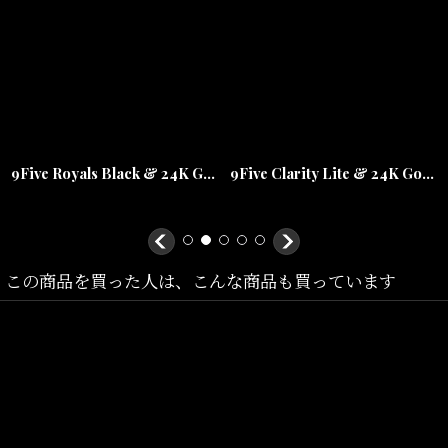
ラグジュアリーな雰囲気とストリート感を両立しています。
偏光レンズ仕様となっており、日差しの反射を軽減しながらクリア
な視界を確保。
ファッション性だけでなく実用性も兼ね備えた一本です。
「
PURITY
」は、快適さを犠牲にすることなく、
9Five Royals Black & 24K Gold Sunglasses ロイアル ブラック ゴールド サングラス
9Five Clarity Lite & 24K Gold Sunglasses 偏光レンズ リムレス サングラス
確かな存在感を求める人々のために作られたモデル。
9FIVE EYEWEARは、世界中のラッパー、アーティスト、スポーツ選
手、ファッションモデル、
この商品を買った人は、こんな商品も買っています
インフルエンサーなどから支持される、アメリカ発のラグジュアリ
ーアイウェアブランドです。
24Kゴールドとイタリアンアセテートを使用し、
職人によりハンドクラフトで仕上げられた高級感あるディテールも
魅力。