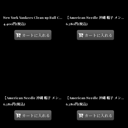
New York Yankees Clean up Ball Cap Black ニューヨーク ヤンキース クリーンナップ キャップ 帽子
【American Needle 沖縄 帽子 メンズファッション 通販】Archive Negro League New York Black Yankees Strapback Cap Navy ニューヨーク ブラック ヤンキース ストラップバック キャップ
4,400
円
(税込)
6,380
円
(税込)
カートに入れる
カートに入れる
【American Needle 沖縄 帽子 メンズファッション 通販】Archive Homestead Grays 1937 Strapback Cap Navy ホームステッド グレイズ ストラップバック キャップ
【American Needle 沖縄 帽子 メンズファッション 通販】 Archive Pacific Coast League LA Angels Strapback Cap Deep Royal ロサンゼルス エンジェルス ストラップバック キャップ
6,380
円
(税込)
6,380
円
(税込)
カートに入れる
カートに入れる