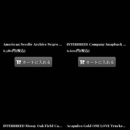
American Needle Archive Negro League New York Black Yankees NY Strapback Cap ニューヨーク ブラックヤンキース ストラップバック キャップ 【沖縄 セレクトショップ SHELLTER】
INTERBREED Company Snapback Black インターブリード スナップバック キャップ サンプリング 帽子 沖縄 ストリートファッション
6,380
円
(税込)
6,600
円
(税込)
カートに入れる
カートに入れる
INTERBREED Mossy Oak Field Cap Real Tree インターブリード モッシーオーク リアルツリー カモフラージュ 6パネルキャップ 帽子
Acapulco Gold ONE LOVE Trucker Cap アカプルコゴールド ワンラブ メッシュキャップ トラッカーキャップ 帽子