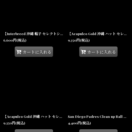
【Interbreed 沖縄 帽子 セレクトショップ 通販】Dusty Cap ハードウォッシュ コットン ツイル キャップ
【Acapulco Gold 沖縄 ハット セレクトショップ 通販】Line Tape Bucket Bell Hat Black アカプルコゴールド ラインテープ バケット ベル 帽子 キャップ
6,600
円
(税込)
9,350
円
(税込)
カートに入れる
カートに入れる
【Acapulco Gold 沖縄 ハット セレクトショップ 通販】Solid Bucket Bell Hat Black ソリッド バケット ベル ブラック
San Diego Padres Clean up Ball Cap Brown サンディエゴ パドレス クリーンナップ キャップ 帽子
9,350
円
(税込)
4,400
円
(税込)