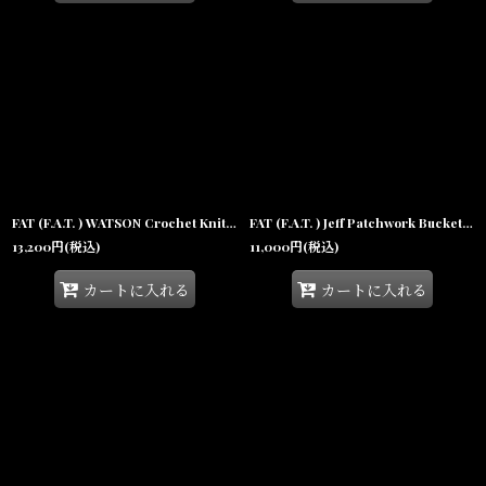
FAT (F.A.T. ) WATSON Crochet Knit Hat ハンドメイド クロシェット ニット ハット キャップ 帽子 沖縄
FAT (F.A.T. ) Jeff Patchwork Bucket Hat Green/Navy パッチワーク バケットハットキャップ 帽子 沖縄
13,200
円
(税込)
11,000
円
(税込)
カートに入れる
カートに入れる