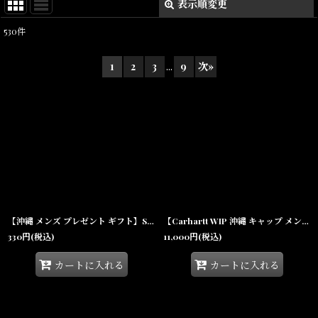
表示順変更
閉じる
530
件
表示数
:
1
2
3
...
9
次
»
在庫あり
並び順
:
絞り込む
【沖縄 メンズ プレゼント ギフト】SHELLTER Gift Bag ギフトバッグ ラッピング S / M / L
【Carhartt WIP 沖縄 キャップ メンズファッション 通販】World Tour Cap ワールドツアー 6パネル キャップ Black / White
330
円
(税込)
11,000
円
(税込)
カートに入れる
カートに入れる