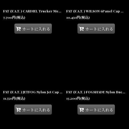
FAT (F.A.T. ) CARDIEL Trucker Mesh Cap Black トラッカー メッシュ キャップ 帽子 沖縄
FAT (F.A.T. ) WILSON 6Panel Cap White コットンツイル 6パネル スポーツ キャップ
7,700
円
(税込)
10,450
円
(税込)
カートに入れる
カートに入れる
FAT (F.A.T. ) JETFOG Nylon Jet Cap Beige フォグ ジェットキャップ ベージュ カモフラージュ ナイロンキャップ 帽子 沖縄
FAT (F.A.T. ) FOGSHADE Nylon Bucket Hat Black ナイロン バケットハット ブラック ハット キャップ 帽子 沖縄
11,550
円
(税込)
13,200
円
(税込)
カートに入れる
カートに入れる