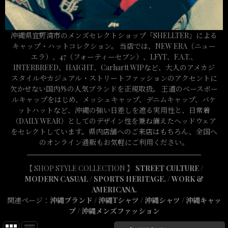
沖縄県宜野湾市のメンズセレクトショップ「SHELLTER」による
キャップ・ハットコレクション。 当店では、NEW ERA（ニュー
エラ）、47（フォーティーセブン）、LFYT、F.A.T.、
INTERBREED、HAIGHT、Carhartt WIPなど、大人のアメカジ
スタイルやカジュアル・ストリートファッションのアクセントに
欠かせない国内外の人気ブランドを正規取扱。 王道のベースボー
ルキャップをはじめ、メッシュキャップ、デニムキャップ、バケ
ットハットなど、沖縄の強い日差しを遮る実用性と、日常着
（DAILY WEAR）としてのデザイン性を兼ね備えたヘッドウェア
をセレクトしています。県内店舗へのご来店はもちろん、全国へ
のオンライン通販もお気軽にご利用ください。
【 SHOP STYLE COLLECTION 】
STREET CULTURE
/
MODERN CASUAL
/
SPORTS HERITAGE.
/
WORK &
AMERICANA.
関連ページ：
沖縄ブランド
/
沖縄Tシャツ
/
沖縄シャツ
/
沖縄キャッ
プ
/
沖縄メンズファッション