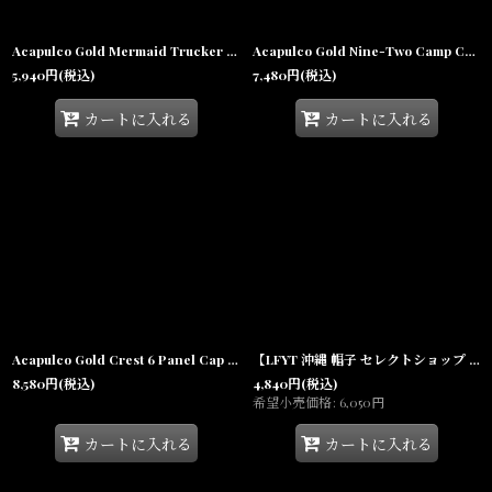
Acapulco Gold Mermaid Trucker Cap Black アカプルコゴールド マーメイド トラッカーキャップ メッシュキャップ 帽子
Acapulco Gold Nine-Two Camp Cap Black ロゴ キャンプ キャップ
5,940
円
(税込)
7,480
円
(税込)
カートに入れる
カートに入れる
Acapulco Gold Crest 6 Panel Cap Green クレスト エンブレム ロゴ パネル キャップ
【LFYT 沖縄 帽子 セレクトショップ 通販】 Logo Beanie ロゴ ニット キャップ ビーニー
8,580
円
(税込)
4,840
円
(税込)
希望小売価格
:
6,050
円
カートに入れる
カートに入れる