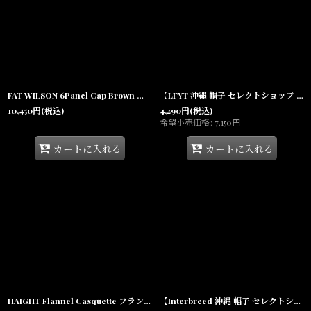
FAT WILSON 6Panel Cap Brown コットンツイル 6パネル スポーツ キャップ
【LFYT 沖縄 帽子 セレクトショップ 通販】Playfield Pom Knit Cap Beanie ポンポン ビーニー ニット キャップ
10,450
円
(税込)
4,290
円
(税込)
希望小売価格
:
7,150
円
カートに入れる
カートに入れる
HAIGHT Flannel Casquette フランネル チェック キャスケット 帽子
【Interbreed 沖縄 帽子 セレクトショップ 通販】WIP Snapback Cap スナップバック キャップ