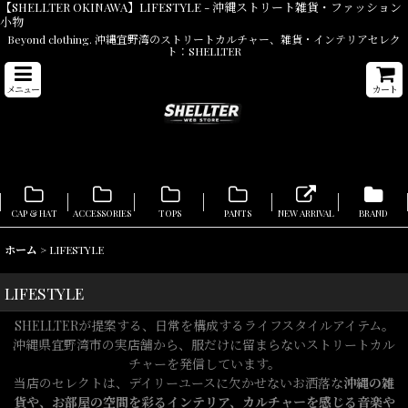
【SHELLTER OKINAWA】LIFESTYLE - 沖縄ストリート雑貨・ファッション
小物
Beyond clothing. 沖縄宜野湾のストリートカルチャー、雑貨・インテリアセレク
ト：SHELLTER
メニュー
カート
CAP & HAT
ACCESSORIES
TOPS
PANTS
NEW ARRIVAL
BRAND
ホーム
>
LIFESTYLE
LIFESTYLE
SHELLTERが提案する、日常を構成するライフスタイルアイテム。
沖縄県宜野湾市の実店舗から、服だけに留まらないストリートカル
チャーを発信しています。
当店のセレクトは、デイリーユースに欠かせないお洒落な
沖縄の雑
貨や、お部屋の空間を彩るインテリア、カルチャーを感じる音楽や