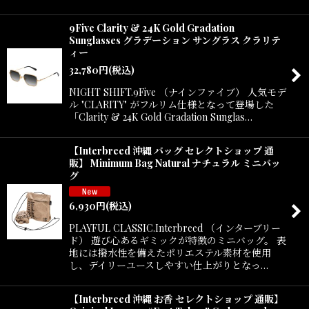
9Five Clarity & 24K Gold Gradation
Sunglasses グラデーション サングラス クラリテ
ィー
32,780
円
(税込)
NIGHT SHIFT.9Five （ナインファイブ） 人気モデ
ル "CLARITY" がフルリム仕様となって登場した
「Clarity & 24K Gold Gradation Sunglas…
【Interbreed 沖縄 バッグ セレクトショップ 通
販】 Minimum Bag Natural ナチュラル ミニバッ
グ
6,930
円
(税込)
PLAYFUL CLASSIC.Interbreed （インターブリー
ド） 遊び心あるギミックが特徴のミニバッグ。 表
地には撥水性を備えたポリエステル素材を使用
し、デイリーユースしやすい仕上がりとなっ…
【Interbreed 沖縄 お香 セレクトショップ 通販】