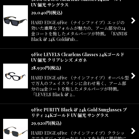
UV 偏光 サングラス
29,040
円
(税込)
HARD EDGE.9Five （ナインファイブ）エッジの
効いた重厚なフォルムが魅力の、アーム部分の24
金コートを施したメタルパーツが特徴。「SANDS
Black & 24K Gold&nb…
9Five LEVELS Clearlens Glasses 24Kゴールド
UV 偏光 クリアレンズ メガネ
28,930
円
(税込)
HARD EDGE.9Five （ナインファイブ）オーバル型
で万人のフェイスラインに合わせ易く、アーム部
分の24金コートを施したメタルパーツが特徴。
「LEVELS Black & 2…
9Five PURITY Black & 24k Gold Sunglasses プ
リティ 24Kゴールド UV 偏光 サングラス
29,920
円
(税込)
HARD EDGE.9Five （ナインファイブ）クラシッ
クでラグジュアリーなリムレスを上品に現代的に