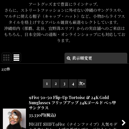
アートグッズまで豊富にラインナップ。
さらに、ストリートファッションに外せない沖縄のサングラスや、
マルチに使える帽子（キャップ・ハット）など、小物からライフス
タイルを格上げするアパレル雑貨も厳選セレクトしています。
沖縄県内（那覇、北谷、宜野湾エリア）からの実店舗へのご来店は
もちろん、日本全国への通販・オンラインショップにも対応してお
ります。
表示順変更
閉じる
237
件
表示数
:
1
2
3
4
次
»
在庫あり
9Five 50-50 Flip-Up Tortoise & 24K Gold
並び順
:
Sunglasses フリップアップ 24Kゴールド べっ甲
サングラス
33,330
円
(税込)
絞り込む
NIGHT SHIFT.9Five（ナインファイブ）人気モデ