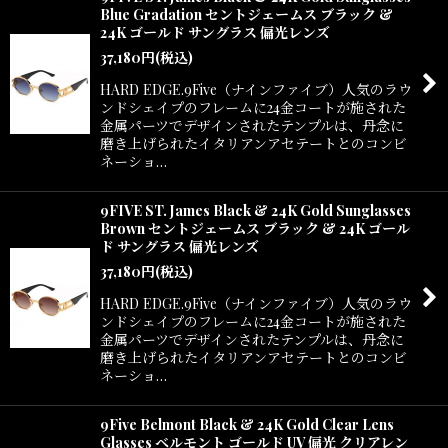
Blue Gradation セントジェームス ブラック &
24K ゴールド サングラス 偏光レンズ
37,180
円
(税込)
HARD EDGE.9Five（ナインファイブ）人気のラウ
ンドシェイプのフレームに24金コートが施された
金属パーツでデザインされたテンプルは、丹念に
磨き上げられたイタリアンアセテートとのコンビ
ネーショ…
9FIVE ST. James Black & 24K Gold Sunglasses
Brown セントジェームス ブラック & 24K ゴール
ド サングラス 偏光レンズ
37,180
円
(税込)
HARD EDGE.9Five（ナインファイブ）人気のラウ
ンドシェイプのフレームに24金コートが施された
金属パーツでデザインされたテンプルは、丹念に
磨き上げられたイタリアンアセテートとのコンビ
ネーショ…
9Five Belmont Black & 24K Gold Clear Lens
Glasses ベルモント ゴールド UV 偏光 クリアレン