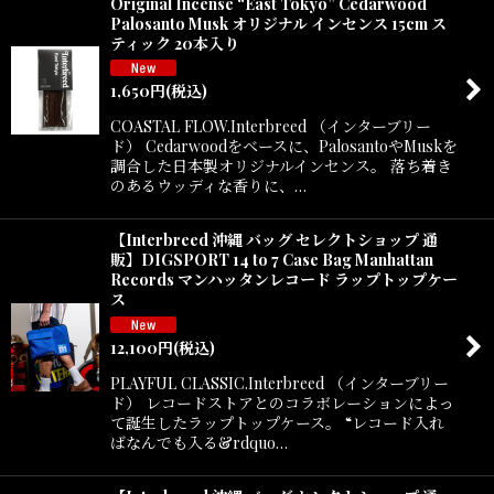
Original Incense “East Tokyo” Cedarwood
Palosanto Musk オリジナル インセンス 15cm ス
ティック 20本入り
1,650
円
(税込)
COASTAL FLOW.Interbreed （インターブリー
ド） Cedarwoodをベースに、PalosantoやMuskを
調合した日本製オリジナルインセンス。 落ち着き
のあるウッディな香りに、…
【Interbreed 沖縄 バッグ セレクトショップ 通
販】DIGSPORT 14 to 7 Case Bag Manhattan
Records マンハッタンレコード ラップトップケー
ス
12,100
円
(税込)
PLAYFUL CLASSIC.Interbreed （インターブリー
ド） レコードストアとのコラボレーションによっ
て誕生したラップトップケース。 “レコード入れ
ばなんでも入る&rdquo…