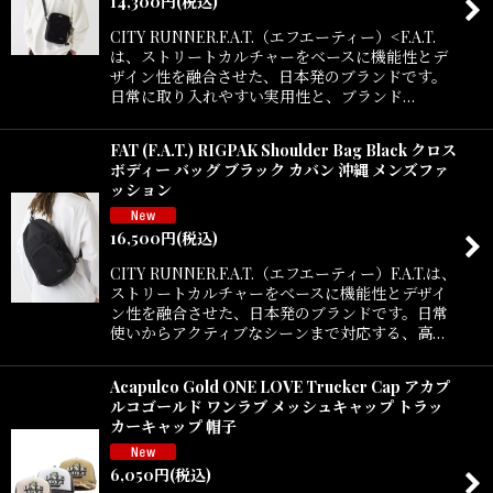
14,300
円
(税込)
CITY RUNNER.F.A.T.（エフエーティー）<F.A.T.
は、ストリートカルチャーをベースに機能性とデ
ザイン性を融合させた、日本発のブランドです。
日常に取り入れやすい実用性と、ブランド…
FAT (F.A.T.) RIGPAK Shoulder Bag Black クロス
ボディー バッグ ブラック カバン 沖縄 メンズファ
ッション
16,500
円
(税込)
CITY RUNNER.F.A.T.（エフエーティー）F.A.T.は、
ストリートカルチャーをベースに機能性とデザイ
ン性を融合させた、日本発のブランドです。日常
使いからアクティブなシーンまで対応する、高…
Acapulco Gold ONE LOVE Trucker Cap アカプ
ルコゴールド ワンラブ メッシュキャップ トラッ
カーキャップ 帽子
6,050
円
(税込)