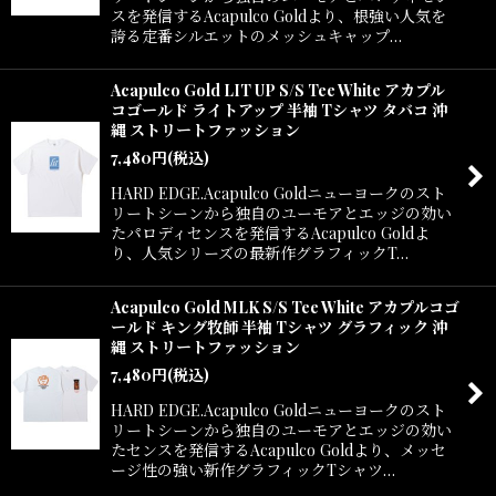
スを発信するAcapulco Goldより、根強い人気を
誇る定番シルエットのメッシュキャップ…
Acapulco Gold LIT UP S/S Tee White アカプル
コゴールド ライトアップ 半袖 Tシャツ タバコ 沖
縄 ストリートファッション
7,480
円
(税込)
HARD EDGE.Acapulco Goldニューヨークのスト
リートシーンから独自のユーモアとエッジの効い
たパロディセンスを発信するAcapulco Goldよ
り、人気シリーズの最新作グラフィックT…
Acapulco Gold MLK S/S Tee White アカプルコゴ
ールド キング牧師 半袖 Tシャツ グラフィック 沖
縄 ストリートファッション
7,480
円
(税込)
HARD EDGE.Acapulco Goldニューヨークのスト
リートシーンから独自のユーモアとエッジの効い
たセンスを発信するAcapulco Goldより、メッセ
ージ性の強い新作グラフィックTシャツ…