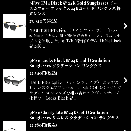
9Five EM4 Black & 24K Gold Sunglasses イー
エムフォー ブラック＆24Kゴールド サングラス 偏
光レンズ
27,940
円
(税込)
NIGHT SHIFT.9Five （ナインファイブ） 「Less
is More（少ないほど豊かである）」というコンセ
プトを体現した、9FIVEの新作モデル「EM4 Black
& 24K …
9Five Locks Black & 24K Gold Gradation
Sunglasses グラデーション サングラス
32,340
円
(税込)
HARD EDGE.9Five （ナインファイブ） エッヂの
利いたスクエアフレームに、24K GOLDパーツとグ
ラデーションレンズを組み合わせたヴィンテージ
仕様の「Locks Black & …
9Five Clarity Lite & 24K Gold Gradation
Sunglasses リムレス グラデーション サングラス
32,780
円
(税込)