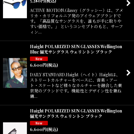
5,280
円
(税込)
ACTIVE MOTION.Glassy（グラッシー）は、アメ
リカ・カリフォルニア発のアイウェアブランドで
す。「高品質なサングラスを、誰もが手に取りや
すい価格で。」 というコンセプトのもと、サーフ
ィン…
Haight POLARIZED SUN GLASSES Wellington
Blue 偏光サングラス ウェリントン ブラック
6,600
円
(税込)
DAILY STANDARD.Haight（ヘイト）Haightは、
ストリートカルチャーをベースに、音楽・アー
ト・スケートなど様々なカルチャーを融合した東
京発のブランドです。機能性とデザイン性を兼ね
備…
Haight POLARIZED SUN GLASSES Wellington
偏光サングラス ウェリントン ブラック
6,600
円
(税込)