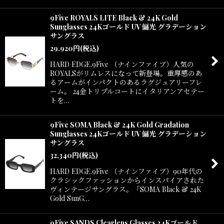
9Five ROYALS LITE Black & 24K Gold
Sunglasses 24Kゴールド UV 偏光 グラデーション
サングラス
29,920
円
(税込)
HARD EDGE.9Five （ナインファイブ）人気の
ROYALSがリムレスになって新登場。重厚感のあ
るアームがインパクトのあるラグジュアリーフレ
ーム。 24金トリプルコートにイタリアンアセテー
トを…
9Five SOMA Black & 24K Gold Gradation
Sunglasses 24Kゴールド UV 偏光 グラデーション
サングラス
32,340
円
(税込)
HARD EDGE.9Five （ナインファイブ）90年代の
クラシックファッションからインスパイアされた
ヴィンテージサングラス。「SOMA Black & 24K
Gold SunG…
9Five SANDS Clearlens Glasses 24Kゴールド