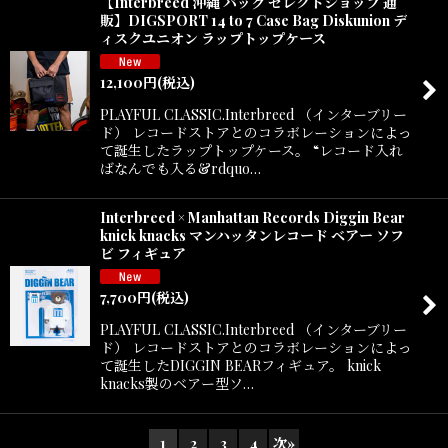
【Interbreed 沖縄 バッグ セレクトショップ 通
販】DIGSPORT 14 to 7 Case Bag Diskunion デ
ィスクユニオン ラップトップケース
12,100
円
(税込)
PLAYFUL CLASSIC.Interbreed （インターブリー
ド） レコードストアとのコラボレーションによっ
て誕生したラップトップケース。 “レコード入れ
ばなんでも入る&rdquo…
Interbreed × Manhattan Records Diggin Bear
knick knacks マンハッタンレコード ベアー ソフ
ビ フィギュア
7,700
円
(税込)
PLAYFUL CLASSIC.Interbreed （インターブリー
ド） レコードストアとのコラボレーションによっ
て誕生したDIGGIN BEARフィギュア。 knick
knacks製のベアー型ソ…
1
2
3
4
次
»