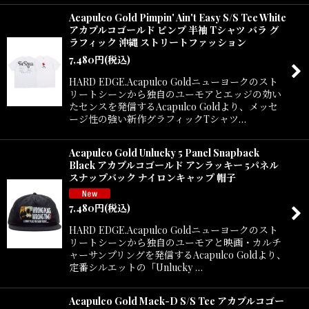
Acapulco Gold Pimpin' Ain't Easy S/S Tee White
アカプルコゴールド ピンプ 半袖 Tシャツ バラ グ
ラフィック 沖縄 ストリートファッション
7,480
円
(税込)
HARD EDGE.Acapulco Goldニューヨークのスト
リートシーンから独自のユーモアとエッジの効い
たセンスを発信するAcapulco Goldより、メッセ
ージ性の強い新作グラフィックTシャツ…
Acapulco Gold Unlucky 5 Panel Snapback
Black アカプルコゴールド アンラッキー 5パネル
スナップバック ナイロンキャップ 帽子
7,480
円
(税込)
HARD EDGE.Acapulco Goldニューヨークのスト
リートシーンから独自のユーモアと映画・カルチ
ャーサンプリングを発信するAcapulco Goldより、
定番シルエットの「Unlucky …
Acapulco Gold Mack-D S/S Tee アカプルコゴー