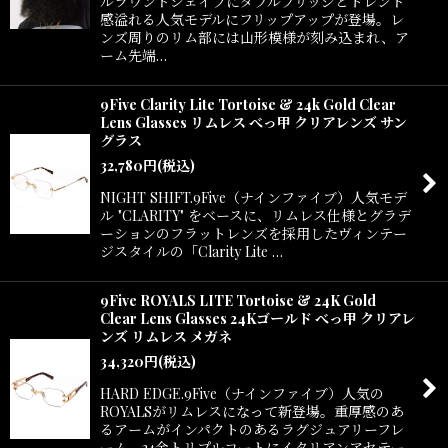
ルラウンドシェイプにダブルブリッジとトレンド
感溢れる人気モデルにフリップアップが登場。レ
ンズ周りのリム部には山形模様が刻み込まれ、ア
ーム先端…
9Five Clarity Lite Tortoise & 24k Gold Clear
Lens Glasses リムレス べっ甲 クリアレンズ サン
グラス
32,780
円
(税込)
NIGHT SHIFT.9Five（ナインファイブ）人気モデ
ル "CLARITY" をベースに、リムレス仕様とグラデ
ーションのフラットレンズを採用したヴィンテー
ジスタイルの「Clarity Lite …
9Five ROYALS LITE Tortoise & 24K Gold
Clear Lens Glasses 24Kゴールド べっ甲 クリアレ
ンズ リムレス メガネ
34,320
円
(税込)
HARD EDGE.9Five（ナインファイブ）人気の
ROYALSがリムレスになって新登場。重厚感のあ
るアームがインパクトのあるラグジュアリーフレ
ーム。24金トリプルコートにイタリアンアセテー