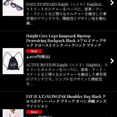
DAILY STANDARD.Haight（ヘイト）Haightは、
ストリートカルチャーをベースに、音楽・アー
ト・スケートなど様々なカルチャーを融合した東
京発のブランドです。機能性とデザイン性を兼ね
備…
Haight Core Logo Knapsack Ripstop
Drawstring Backpack Black コアロゴ ナップサ
ック ドローストリング バックパック ブラック
4,950
円
(税込)
ACTIVE MOTION.Haight（ヘイト）Haightは、ス
トリートカルチャーをベースに、音楽・アート・
スケートなど様々なカルチャーを融合した東京発
のブランドです。シンプルなデザインと機能性
を…
FAT (F.A.T.) SLINGPAK Shoulder Bag Black ク
ロスボディー バッグ ブラック カバン 沖縄 メンズ
ファッション