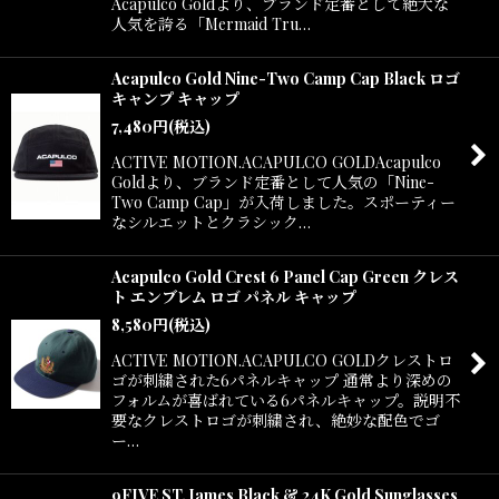
Acapulco Goldより、ブランド定番として絶大な
人気を誇る「Mermaid Tru…
Acapulco Gold Nine-Two Camp Cap Black ロゴ
キャンプ キャップ
7,480
円
(税込)
ACTIVE MOTION.ACAPULCO GOLDAcapulco
Goldより、ブランド定番として人気の「Nine-
Two Camp Cap」が入荷しました。スポーティー
なシルエットとクラシック…
Acapulco Gold Crest 6 Panel Cap Green クレス
ト エンブレム ロゴ パネル キャップ
8,580
円
(税込)
ACTIVE MOTION.ACAPULCO GOLDクレストロ
ゴが刺繍された6パネルキャップ 通常より深めの
フォルムが喜ばれている6パネルキャップ。説明不
要なクレストロゴが刺繍され、絶妙な配色でゴ
ー…
9FIVE ST. James Black & 24K Gold Sunglasses