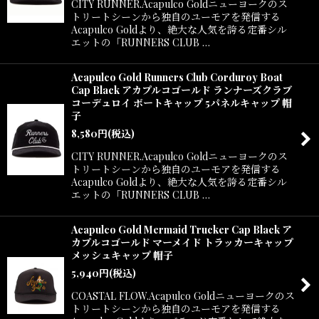
CITY RUNNER.Acapulco Goldニューヨークのス
トリートシーンから独自のユーモアを発信する
Acapulco Goldより、絶大な人気を誇る定番シル
エットの「RUNNERS CLUB …
Acapulco Gold Runners Club Corduroy Boat
Cap Black アカプルコゴールド ランナーズクラブ
コーデュロイ ボートキャップ 5パネルキャップ 帽
子
8,580
円
(税込)
CITY RUNNER.Acapulco Goldニューヨークのス
トリートシーンから独自のユーモアを発信する
Acapulco Goldより、絶大な人気を誇る定番シル
エットの「RUNNERS CLUB …
Acapulco Gold Mermaid Trucker Cap Black ア
カプルコゴールド マーメイド トラッカーキャップ
メッシュキャップ 帽子
5,940
円
(税込)
COASTAL FLOW.Acapulco Goldニューヨークのス
トリートシーンから独自のユーモアを発信する