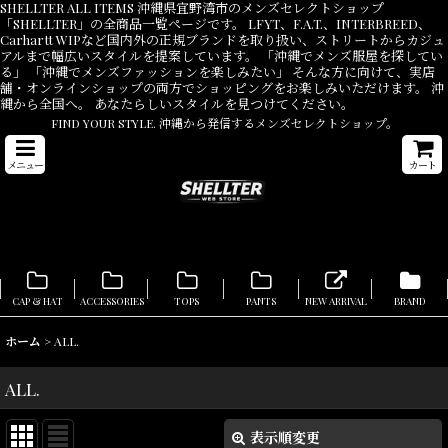
SHELLTER ALL ITEMS 沖縄県宜野湾市のメンズセレクトショップ
「SHELLTER」の全商品一覧ページです。 LFYT、F.A.T.、INTERBREED、
Carhartt WIPなど国内外の正規ブランドを取り扱い、ストリートからカジュ
アルまで幅広いスタイルを提案しています。 「沖縄でメンズ服屋を探してい
る」 「沖縄でメンズファッションを楽しみたい」 そんな方に向けて、実店
舗・オンラインショップの両方でショッピングをお楽しみいただけます。 沖
縄から全国へ。 あなたらしいスタイルを見つけてください。
FIND YOUR STYLE. 沖縄から発信するメンズセレクトショップ。
メニュー
カート
CAP & HAT
ACCESSORIES
TOPS
PANTS
NEW ARRIVAL
BRAND
ホーム
>
ALL.
ALL.
表示順変更
閉じる