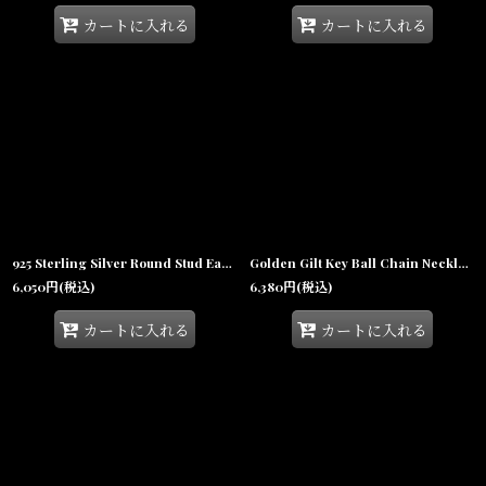
カートに入れる
カートに入れる
925 Sterling Silver Round Stud Earrings Pearce ONYX Black シルバー ピアス オニキス ブラック ピアス
Golden Gilt Key Ball Chain Necklace キー ボール チェーン ネックレス
6,050
円
(税込)
6,380
円
(税込)
カートに入れる
カートに入れる