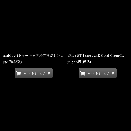
212Mag (トゥートゥエルブマガジン) #25 "Broadway"
9Five ST. James 24K Gold Clear Lens Glasses クリアレンズ メガネ
550
円
(税込)
32,780
円
(税込)
カートに入れる
カートに入れる