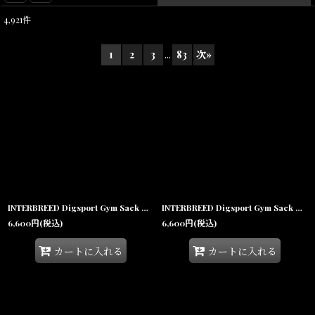
4,921
件
表示数
:
1
2
3
...
83
次
»
在庫あり
並び順
:
絞り込む
INTERBREED Digsport Gym Sack Tiger Camo メッシュ ジムサック ナップサック カモフラージュ バッグ
INTERBREED Digsport Gym Sack Woodland Camo メッシュ ジムサック ナップサック カモフラージュ バッグ
6,600
円
(税込)
6,600
円
(税込)
カートに入れる
カートに入れる