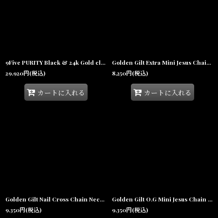
9Five PURITY Black & 24k Gold clearlens プリティ 24Kゴールド UV 偏光 クリアレンズ メガネ
Golden Gilt Extra Mini Jesus Chain Silver Necklace ネックレス シルバー ジーザス チェーン
29,920
円
(税込)
8,250
円
(税込)
カートに入れる
カートに入れる
Golden Gilt Nail Cross Chain Necklace クロス チェーン ネックレス
Golden Gilt O.G Mini Jesus Chain Necklace ミニ ジーザス チェーン ネックレス
9,350
円
(税込)
9,350
円
(税込)