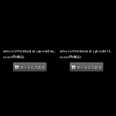
9Five LOTUS Black & 24k Gold Sunglasses ダイムライト ゴールド UV 偏光 サングラス メガネ
9Five LOTUS Black & 24k Gold Clear Lens Glasses ゴールド UV 偏光 クリアレンズ メガネ
29,920
円
(税込)
29,920
円
(税込)
カートに入れる
カートに入れる