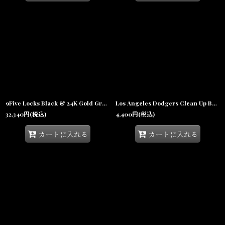
9Five Locks Black & 24K Gold Gradation Sunglasses グラデーション サングラス
Los Angeles Dodgers Clean Up Ball Cap Tonal Black ロサンゼルス ドジャース クリーンナップ キャップ 帽子
32,340
円
(税込)
4,400
円
(税込)
カートに入れる
カートに入れる