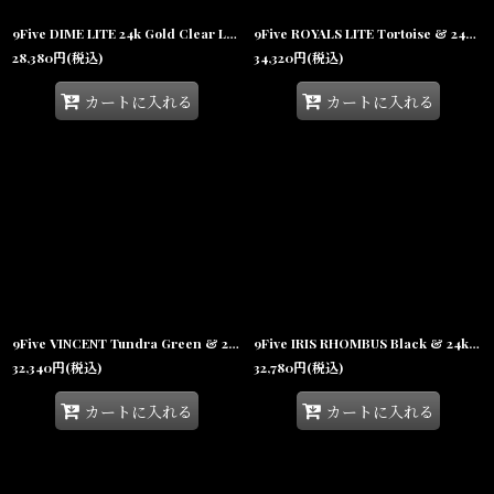
9Five DIME LITE 24k Gold Clear Lens Glasses ダイムライト ゴールド クリアサングラス リムレス UV 偏光 メガネ
9Five ROYALS LITE Tortoise & 24K Gold Clear Lens Glasses 24Kゴールド べっ甲 クリアレンズ リムレス メガネ
28,380
円
(税込)
34,320
円
(税込)
カートに入れる
カートに入れる
9Five VINCENT Tundra Green & 24K Gold Sepia Gradation Sunglasses 24Kゴールド UV 偏光 サングラス
9Five IRIS RHOMBUS Black & 24k Gold Clear Lens glasses ゴールド UV 偏光 クリアレンズ メガネ
32,340
円
(税込)
32,780
円
(税込)
カートに入れる
カートに入れる