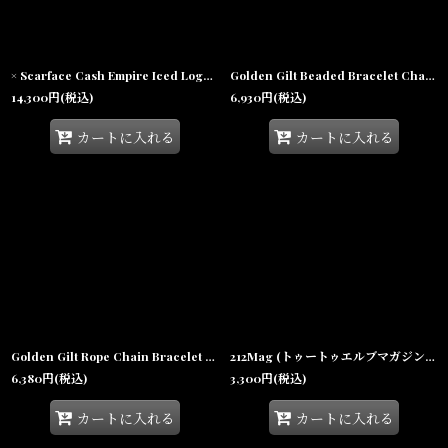
× Scarface Cash Empire Iced Logo Necklace Miami Cuban Chain スカーフェイス ロゴ ネックレス
Golden Gilt Beaded Bracelet Chain Gold ブレスレット ゴールド
14,300
円
(税込)
6,930
円
(税込)
カートに入れる
カートに入れる
Golden Gilt Rope Chain Bracelet Gold ブレスレット ゴールド jewelry ロープ チェーン
212Mag (トゥートゥエルブマガジン) "WE STILL KEEP IT" #30 - 20th Anniversary Issue -
6,380
円
(税込)
3,300
円
(税込)
カートに入れる
カートに入れる