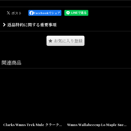
クラークスオリジナルズの「トレックミュール」。
Facebookでシェア
デザートトレックのデザインを継承したミュールサンダルタイプで
返品特約に関する重要事項
す。
甲のベルトでサイズ調節ができ、靴自体のアクセントにもなってい
お気に入り登録
ます。
ソールにはクラークスオリジナルズの象徴であるクレープソールが
採用。
関連商品
軽い履き心地が病みつきになり、長時間履いていても疲れにくいの
が特徴です。
毛足の長いスエードを前面に使用し、存在感を際立たせています。
デニムやワークパンツ、ミリタリーパンツなど様々なジャンルのパ
ンツと相性のいい一品となります。
海外限定コレクションとなり国内未展開商品となります。
Clarks Wmns Trek Mule クラークス オリジナルズ ウィメンズ レディース トレック ミュール サンダル
Wmns Wallabeecup Lo Maple Suede クラークス オリジナルズ ウィメンズ レディース ワラビーカップ ロー ミュール サンダル メイプル