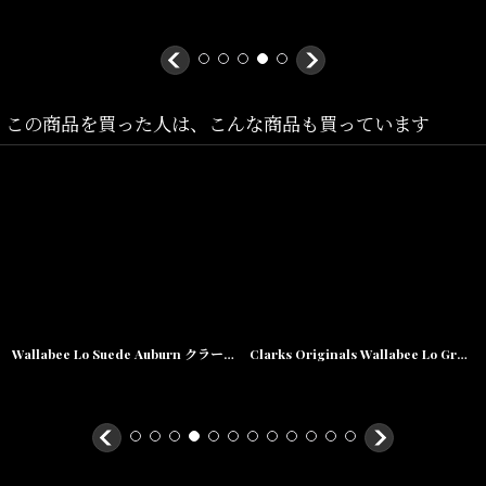
Size(サイズ)／
UK7/US8(26cm)
この商品を買った人は、こんな商品も買っています
UK7.5/US8.5(26.5cm)
UK8/US9(27cm)
UK8.5/US9.5(27.5cm)
UK9/US10(28cm)
UK9.5/US10.5(28.5cm)
UK10/US11(29cm)
Wallabee Lo Suede Auburn クラークス オリジナルズ ワラビー オーバーン メンズ
Clarks Originals Wallabee Lo Green Embroidery クラークス オリジナルズ ワラビー ロー グリーン エンブロイダリー スエード クレープソール メンズ
UK10.5/US11.5(29.5cm)