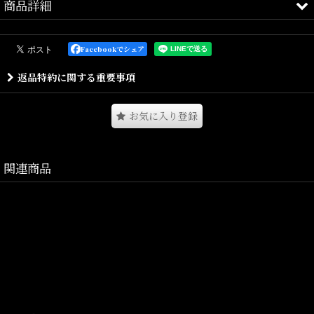
商品詳細
ケミカルWASHが特徴的なカラーデニムショーツ
となります。
Facebookでシェア
生地は夏場にも最適な11ozライトコットンデニムを使用し、
返品特約に関する重要事項
強い加工を掛ける事で、独特の色落ち／アタリ感を引き出していま
す。
お気に入り登録
シルエットは太めのワタリに対し、股上とレングスを適度に削る事
で、
関連商品
スッキリとしたボリューム感で履けるオリジナルシルエットです。
ウエストはオリジナルスピンドル、ベルトループが付属、
背面にはエラスティックバンドを内蔵した仕様となります。
夏らしい、ドライでライトな風合いが魅力のデニムショーツです。