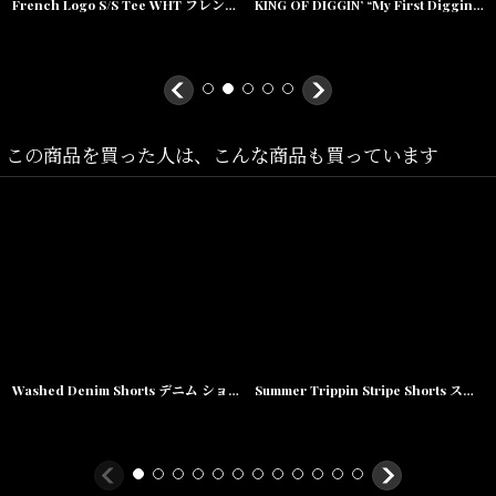
French Logo S/S Tee WHT フレンチ ロゴ 半袖 Tシャツ
KING OF DIGGIN’ “My First Diggin” Cassette Player カセット プレーヤー
Size(サイズ)／
M(ウエスト:82cm,ワタリ:37cm,裾幅:33cm,股上:32cm,股下:20cm)
L
(ウエスト:86cm,ワタリ:37cm,裾幅:34cm,股上:33cm,股下:21cm)
この商品を買った人は、こんな商品も買っています
XL
(ウエスト:90cm,ワタリ:38cm,裾幅:35cm,股上:34cm,股下:22cm)
素材/
コットン
Washed Denim Shorts デニム ショーツ カーゴ ショート パンツ Vintage ビンテージ Paisley ペイズリー
Summer Trippin Stripe Shorts ストライプ メキシカン ショーツ