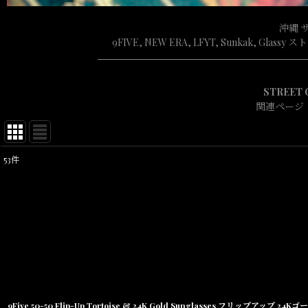
沖縄 
9FIVE, NEW ERA, LFYT, Sun
STREET 
関連ページ
53
件
表示数
:
在庫あり
並び順
:
9Five 50-50 Flip-Up Tortoise & 24K Gold Sunglasses フリップアップ 