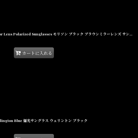
Glassy MORRISON Black Brown Mirror Lens Polarized Sunglasses モリソン ブラック ブラウンミラーレンズ サングラス 偏光レンズ【沖縄 偏光サングラス 通販】
カートに入れる
S Wellington Blue 偏光サングラス ウェリントン ブラック