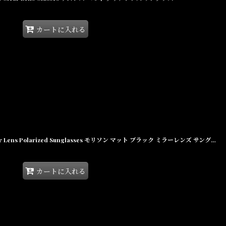
カートに入れる
Glassy MORRISON Matte Black Mirror Lens Polarized Sunglasses モリソン マット ブラック ミラーレンズ サングラス 偏光レンズ【沖縄 偏光サングラス メンズ 通販】
カートに入れる