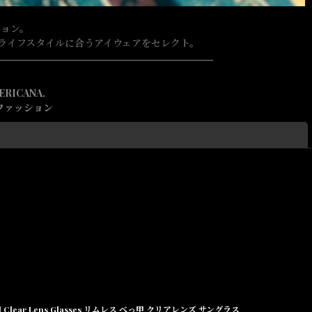
ション。
で、沖縄のライフスタイルに合うアイウェアをセレクト。
ERICANA.
ファッション
閉じる
24k Gold Clear Lens Glasses リムレス べっ甲 クリアレンズ サングラス