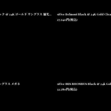
9FIVE ST. James Black & 24K Gold Sunglasses Brown セントジェームス ブラック & 24K ゴールド サングラス 偏光レンズ
9Five Belmont Black & 24K Gol
27,940
円
(税込)
光 サングラス メガネ
9Five IRIS RHOMBUS Black & 24k
32,780
円
(税込)