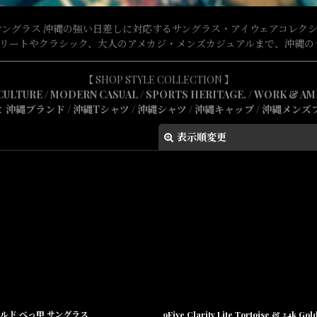
サングラス 沖縄の強い日差しに対応するサングラス・アイウェアコレク
kak, Glassy ストリートやクラシック、大人のアメカジ・メンズカジュアルま
【 SHOP STYLE COLLECTION 】
CULTURE
/
MODERN CASUAL
/
SPORTS HERITAGE.
/
WORK & AM
：
沖縄ブランド
/
沖縄Tシャツ
/
沖縄シャツ
/
沖縄キャップ
/
沖縄メンズ
表示順変更
絞り込む
24Kゴールド べっ甲 サングラス
9Five Clarity Lite Tortoise & 