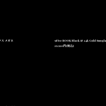
ングラス メガネ
9Five ROOK Black & 24k Gold S
29,920
円
(税込)