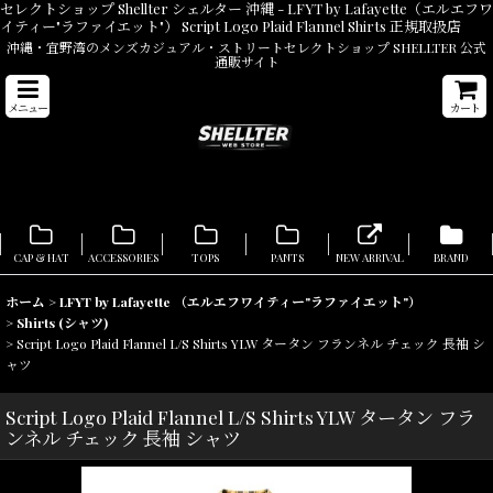
セレクトショップ Shellter シェルター 沖縄 - LFYT by Lafayette（エルエフワ
イティー"ラファイエット"） Script Logo Plaid Flannel Shirts 正規取扱店
沖縄・宜野湾のメンズカジュアル・ストリートセレクトショップ SHELLTER 公式
通販サイト
メニュー
カート
CAP & HAT
ACCESSORIES
TOPS
PANTS
NEW ARRIVAL
BRAND
ホーム
>
LFYT by Lafayette （エルエフワイティー"ラファイエット"）
>
Shirts (シャツ)
>
Script Logo Plaid Flannel L/S Shirts YLW タータン フランネル チェック 長袖 シ
ャツ
Script Logo Plaid Flannel L/S Shirts YLW タータン フラ
ンネル チェック 長袖 シャツ