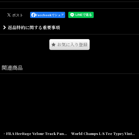
タータンチェック柄の鮮やかなフランネル生地を使用したカジュア
ルなネルシャツとなります。
Facebookでシェア
程よいミドルウェイトな厚さで、柔らかく肌触りの良い生地感。
返品特約に関する重要事項
左胸にスクリプトフォントのLafayetteロゴを刺繍したシンプルなデ
ザイン。
さまざまなアイテムと相性の良い着回しの効く一着。
お気に入り登録
Size(サイズ)／
関連商品
M(着丈:75cm,身幅:58cm,肩幅:49cm,袖丈:61cm)
L(着丈:79cm,身幅:60cm,肩幅:51cm,袖丈:62cm)
XL(着丈:82cm,身幅:63cm,肩幅:53cm,袖丈:63cm)
XXL(着丈:84cm,身幅:66cm,肩幅:54cm,袖丈:63cm)
素材/コットン100%
× FILA Heritage Velour Track Pants フィラ ベロア トラック パンツ
World Champs L/S Tee Type5 Vintage Edition ワールド チャンプ ビンテージ 長袖 Tシャツ